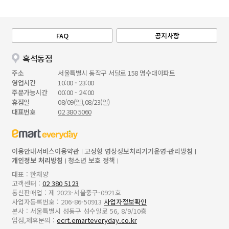
FAQ
공지사항
흑석동점
주소
서울특별시 동작구 서달로 158 명수대아파트
영업시간
10:00 - 23:00
주문가능시간
00:00 - 24:00
휴점일
08/09(일),08/23(일)
대표번호
02 380 5060
이용안내
서비스이용약관
고정형 영상정보처리기기운영·관리방침
개인정보 처리방침
청소년 보호 정책
대표 : 한채양
고객센터 :
02 380 5123
통신판매업 : 제 2023-서울중구-0921호
사업자등록번호 : 206-86-50913
사업자정보확인
본사 : 서울특별시 성동구 성수일로 56, 8/9/10층
입점,제휴문의 :
ecrt.emarteveryday.co.kr