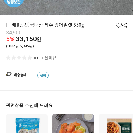
[택배](냉장)국내산 제주 광어필렛 550g
찜
공
34,900
하
유
5%
33,150
원
기
하
(100g당 6,345원)
기
0건 리뷰
0.0
배송형태
택배
관련상품 추천해 드려요