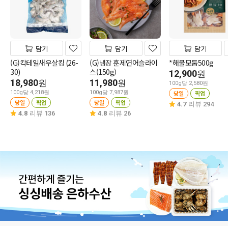
담기
담기
담기
(G)칵테일새우살킹 (26-
(G)냉장 훈제연어슬라이
*해물모둠500g
30)
스(150g)
12,900
원
18,980
11,980
원
원
100g당 2,580원
100g당 4,218원
100g당 7,987원
당일
픽업
당일
픽업
당일
픽업
4.7
리뷰 294
4.8
리뷰 136
4.8
리뷰 26