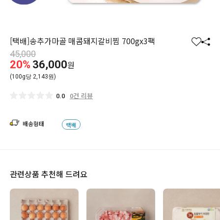
[택배]송추가마골 매콤돼지갈비찜 700gx3팩
찜
공
45,000
하
유
20%
36,000
원
기
하
(100g당 2,143원)
기
0건 리뷰
0.0
배송형태
택배
관련상품 추천해 드려요