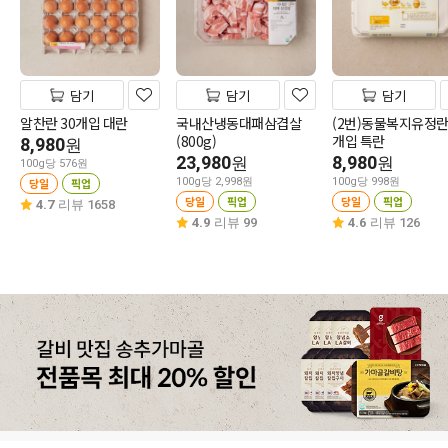
담기
담기
담기
알찬란 30개입 대란
국내산냉동대패삼겹살
(2번)동물복지유정란 
(800g)
개입 특란
8,980
원
23,980
8,980
원
원
100g당 576원
당일
픽업
100g당 2,998원
100g당 998원
당일
픽업
당일
픽업
4.7
리뷰 1658
4.9
리뷰 99
4.6
리뷰 126