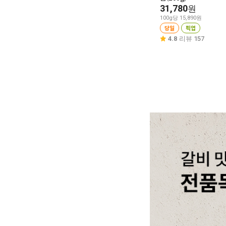
31,780
원
100g당 15,890원
당일
픽업
4.8
리뷰 157