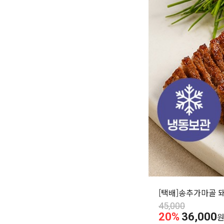
[택배]송추가마골 돼
45,000
20%
36,000