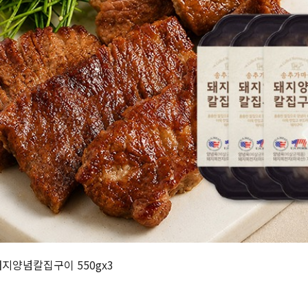
지양념칼집구이 550gx3
원