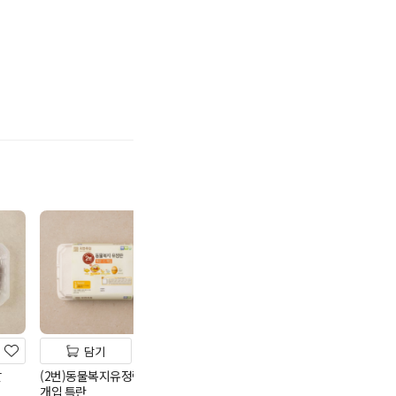
기
담기
담기
담기
살
(2번)동물복지유정란 15
안데스청정돈 냉동한입삼
파머스픽 1등급란
개입 특란
겹살(800g/칠레)
특란