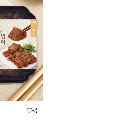
찜
공
하
유
기
하