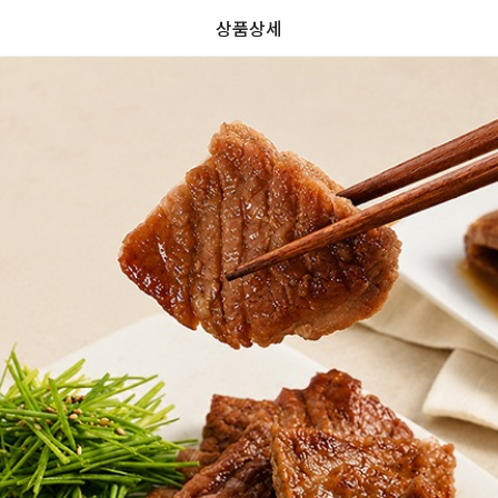
상품상세
가
가
할
별
할
별
인
5
인
5
격
격
전
개
전
개
가
만
가
만
격
점
격
점
중
중