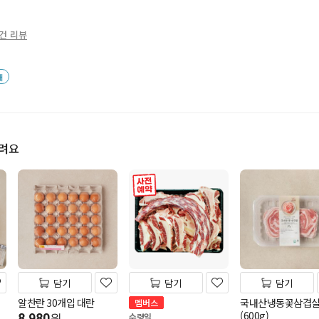
1건 리뷰
배
드려요
사전 예약
담기
담기
담기
알찬란 30개입 대란
국내산냉동꽃삼겹
멤버스
(600g)
8,980
수령일
원