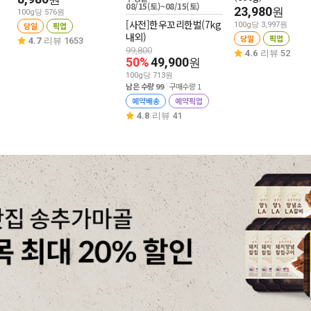
08/15(토)~08/15(토)
23,980
원
100g당 576원
[사전]한우꼬리한벌(7kg
당일
픽업
100g당 3,997원
내외)
당일
픽업
4.7
리뷰 1653
99,800
4.6
리뷰 52
50%
49,900
원
100g당 713원
남은 수량 99
구매수량 1
예약배송
예약픽업
4.8
리뷰 41