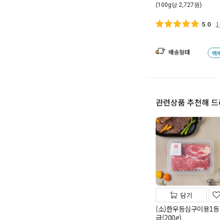
(100g당 2,727원)
5.0
배송형태
택
관련상품 추천해 
담기
(소)한우등심구이용1등
급(200g)