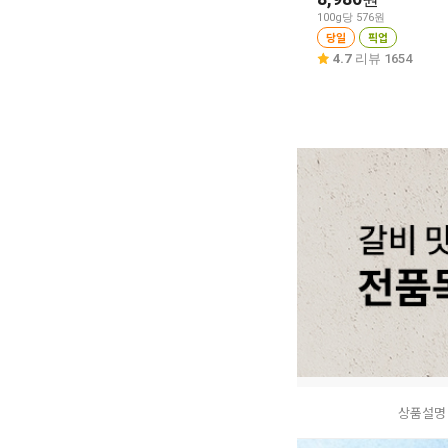
100g당 576원
당일
픽업
4.7
리뷰 1654
상품설명