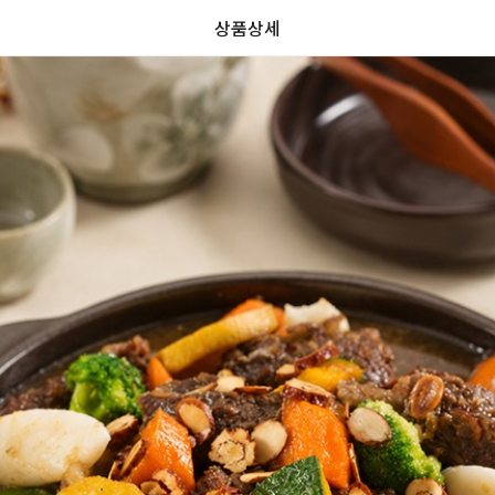
상품상세
할
가
가
할
별
할
별
인
5
인
5
인
격
격
전
개
전
개
율
가
만
가
만
격
점
격
점
중
중