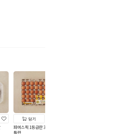
기
담기
담기
담기
살
파머스픽 1등급란 30개입
하림 무항생제 1등급 신선
(2번)풀무원 동
특란
란(15)
정란(15)