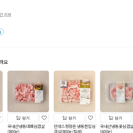
0건 리뷰
배
드려요
담기
담기
담기
국내산냉동대패삼겹살
안데스청정돈 냉동한입삼
국내산냉동꽃삼겹
(800g)
겹살(800g/칠레)
(600g)