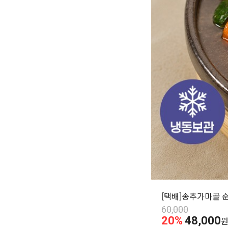
[택배]송추가마골 순
60,000
20%
48,000