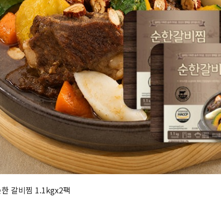
한 갈비찜 1.1kgx2팩
원