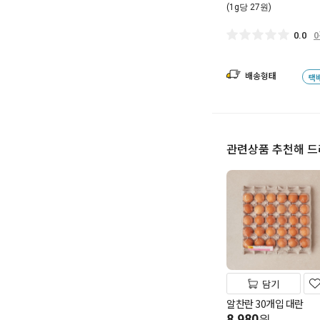
(1g당 27원)
0.0
배송형태
택
관련상품 추천해 
담기
알찬란 30개입 대란
8,980
원