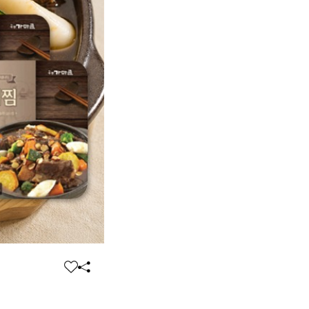
찜
공
하
유
기
하