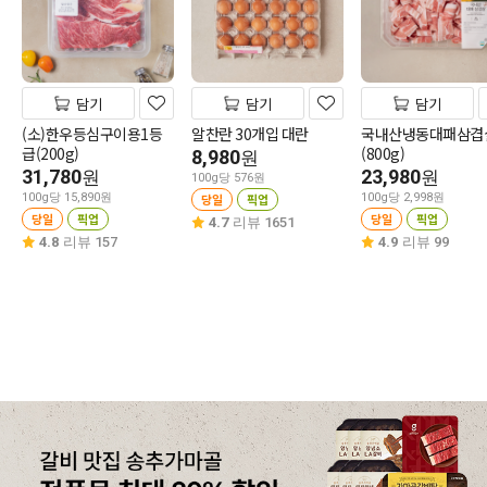
담기
담기
담기
(소)한우등심구이용1등
알찬란 30개입 대란
국내산냉동대패삼겹
급(200g)
(800g)
8,980
원
31,780
23,980
원
원
100g당 576원
100g당 15,890원
당일
픽업
100g당 2,998원
당일
픽업
당일
픽업
4.7
리뷰 1651
4.8
리뷰 157
4.9
리뷰 99