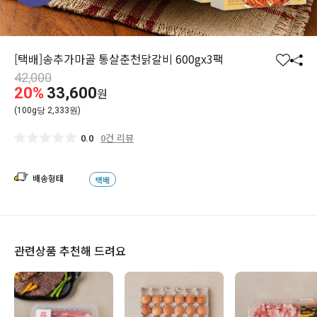
[택배]송추가마골 통살춘천닭갈비 600gx3팩
찜
공
42,000
하
유
20%
33,600
원
기
하
(100g당 2,333원)
기
0건 리뷰
0.0
배송형태
택배
관련상품 추천해 드려요