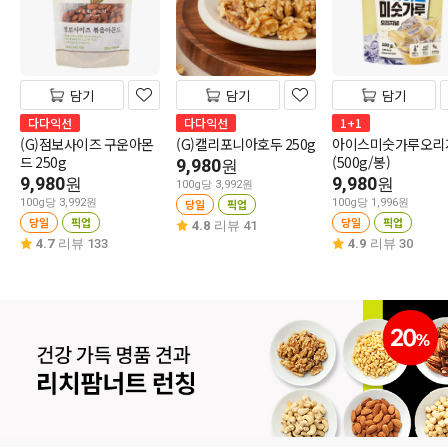
담기
담기
담기
다다익선
다다익선
1+1
(G)점보사이즈 구운아몬
(G)캘리포니아호두 250g
아이스미숫가루오리
드 250g
(500g/봉)
9,980
원
9,980
9,980
원
원
100g당 3,992원
100g당 3,992원
당일
픽업
100g당 1,996원
당일
픽업
당일
픽업
4.8
리뷰 41
4.7
리뷰 133
4.9
리뷰 30