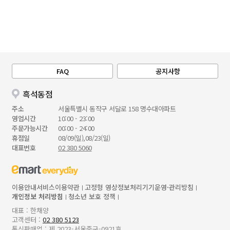
FAQ
공지사항
흑석동점
주소
서울특별시 동작구 서달로 158 명수대아파트
영업시간
10:00 - 23:00
주문가능시간
00:00 - 24:00
휴점일
08/09(일),08/23(일)
대표번호
02 380 5060
이용안내
서비스이용약관
고정형 영상정보처리기기운영·관리방침
개인정보 처리방침
청소년 보호 정책
대표 : 한채양
고객센터 :
02 380 5123
통신판매업 : 제 2023-서울중구-0921호