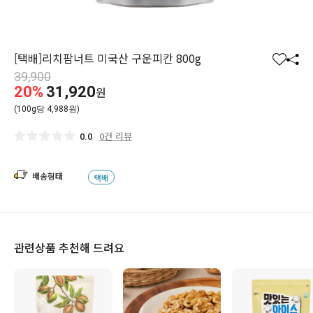
[택배]리치팜너트 미국산 구운피칸 800g
찜
공
39,900
하
유
20%
31,920
원
기
하
(100g당 4,988원)
기
0건 리뷰
0.0
배송형태
택배
관련상품 추천해 드려요