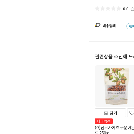
0.0
배송형태
택
관련상품 추천해 
담기
다다익선
(G)점보사이즈 구운아
드 250g