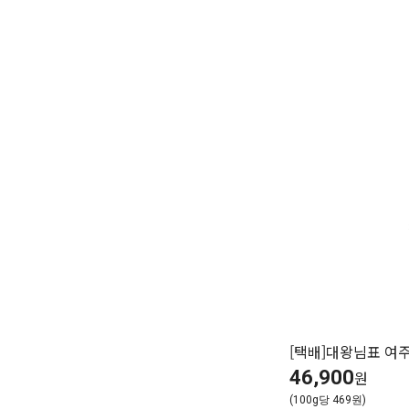
[택배]대왕님표 여주
46,900
원
(100g당 469원)