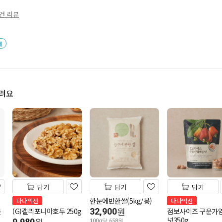
0건 리뷰
배
드려요
담기
담기
담기
한눈에반한쌀(5kg/봉)
다다익선
다다익선
몬
(G)캘리포니아호두 250g
32,900
점보사이즈 구운가
원
넛350g
9,980
100g당 658원