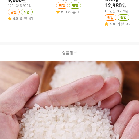
원
12,980
원
당일
픽업
100g당 3,992원
당일
픽업
100g당 3,709원
5.0
리뷰 1
당일
픽업
4.8
리뷰 41
4.8
리뷰 85
상품정보