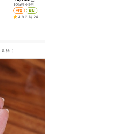
9,980
원
100g당 649원
100g당 359원
당일
픽업
택배
100g당 1,996원
당일
픽업
4.8
리뷰 24
4.9
리뷰 30
리뷰
(0)