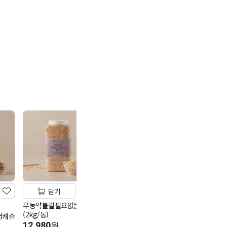
기
담기
담기
담기
무농약불릴필요없는현미
[택배]알찬 우
1+1
(2kg/통)
10kg/상
염캐슈
아이스미숫가루오리지널
12,980
(500g/봉)
35,900
원
원