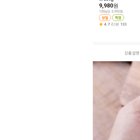
9,980
원
100g당 3,992원
당일
픽업
4.7
리뷰 133
상품설명