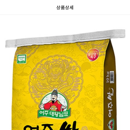
상품상세
가
가
할
별
할
별
인
5
인
5
격
격
전
개
전
개
가
만
가
만
격
점
격
점
중
중