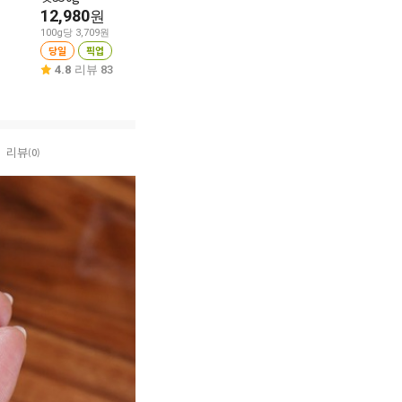
12,980
원
100g당 649원
당일
픽업
당일
픽업
100g당 3,709원
4.8
리뷰 106
당일
픽업
4.7
리뷰 23
4.8
리뷰 83
리뷰
(0)