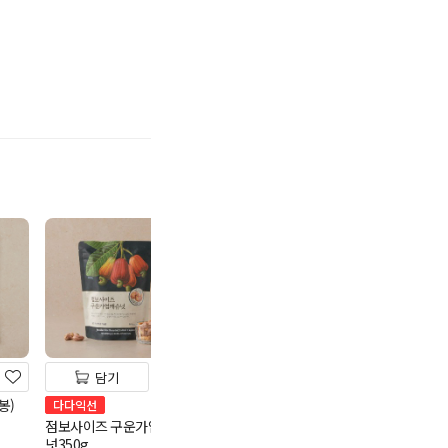
기
담기
담기
담기
봉)
무농약불릴필요없는현미
철원오대쌀10kg
다다익선
(2kg/통)
점보사이즈 구운가염캐슈
33,900
원
넛350g
12,980
원
100g당 339원