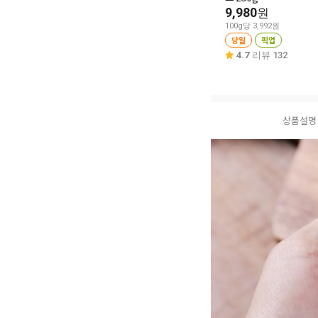
9,980
원
100g당 3,992원
당일
픽업
4.7
리뷰 132
상품설명