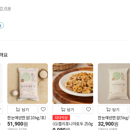
0건 리뷰
배
드려요
담기
담기
담기
한눈에반한쌀(10kg/포)
한눈에반한쌀(5kg/
다다익선
몬
51,900
(G)캘리포니아호두 250g
32,900
원
원
9,980
100g당 519원
100g당 658원