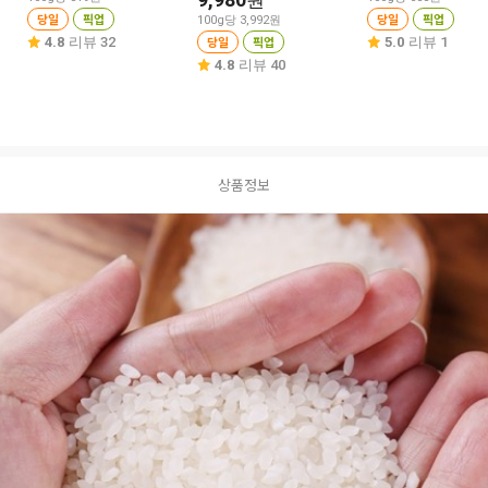
원
당일
픽업
당일
픽업
100g당 3,992원
당일
픽업
4.8
리뷰 32
5.0
리뷰 1
4.8
리뷰 40
상품정보