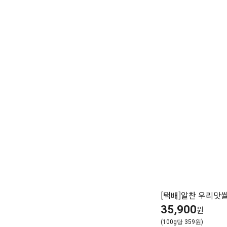
[택배]알찬 우리맛쌀 
35,900
원
(100g당 359원)