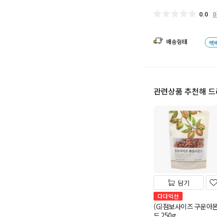
0.0
배송형태
택
관련상품 추천해 
담기
다다익선
(G)점보사이즈 구운아
드 250g