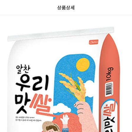
상품상세
가
가
할
별
할
별
인
5
인
5
격
격
전
개
전
개
가
만
가
만
격
점
격
점
중
중