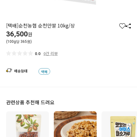
[택배]순천농협 순천만쌀 10kg/상
찜
공
36,500
원
하
유
(100g당 365원)
기
하
기
0건 리뷰
0.0
배송형태
택배
관련상품 추천해 드려요