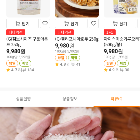
담기
담기
담기
다다익선
다다익선
1+1
(G)점보사이즈 구운아몬
(G)캘리포니아호두 250g
아이스미숫가루오리
드 250g
(500g/봉)
9,980
원
9,980
9,980
원
원
100g당 3,992원
100g당 3,992원
당일
픽업
100g당 1,996원
당일
픽업
당일
픽업
4.8
리뷰 41
4.7
리뷰 134
4.9
리뷰 30
상품설명
상품정보
리뷰
(0)