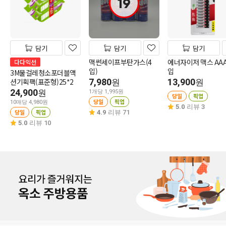
19
담기
담기
담기
맥썬세이프부탄가스(4
에너자이저 맥스 AAA
다다익선
입)
입
3M물걸레청소포더블액
션기획팩(표준형)25*2
7,980
13,900
원
원
24,900
원
1개당 1,995원
당일
픽업
당일
픽업
10매당 4,980원
5.0
리뷰 3
당일
픽업
4.9
리뷰 71
5.0
리뷰 10