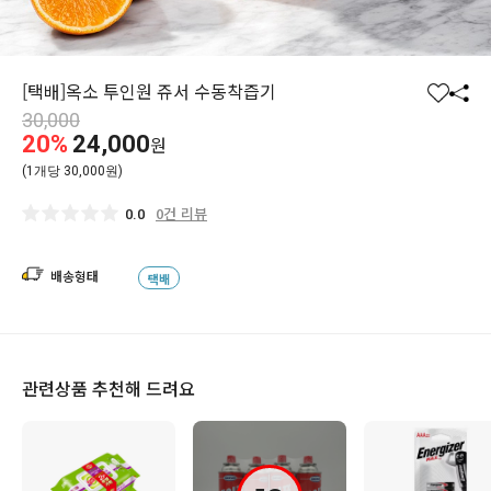
[택배]옥소 투인원 쥬서 수동착즙기
찜
공
30,000
하
유
20%
24,000
원
기
하
(1개당 30,000원)
기
0건 리뷰
0.0
배송형태
택배
관련상품 추천해 드려요