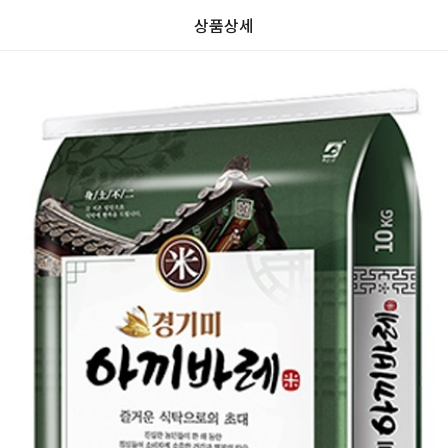
상품상세
가
가
할
별
할
별
인
5
인
5
격
격
전
개
전
개
가
만
가
만
격
점
격
점
중
중