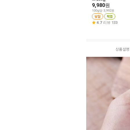
9,980
원
100g당 3,992원
당일
픽업
4.7
리뷰 133
상품설명