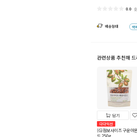
0.0
배송형태
택
관련상품 추천해 
담기
다다익선
(G)점보사이즈 구운아
드 250g