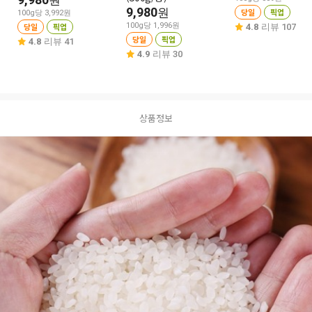
원
9,980
원
당일
픽업
100g당 3,992원
당일
픽업
100g당 1,996원
4.8
리뷰 107
당일
픽업
4.8
리뷰 41
4.9
리뷰 30
상품정보