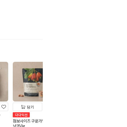
기
담기
담기
담기
)
무농약불릴필요없는현미
[택배]알찬 우
다다익선
(2kg/통)
10kg/상
점보사이즈 구운가염캐슈
넛350g
12,980
35,900
원
원