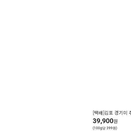
[택배]김포 경기미 추
39,900
원
(100g당 399원)