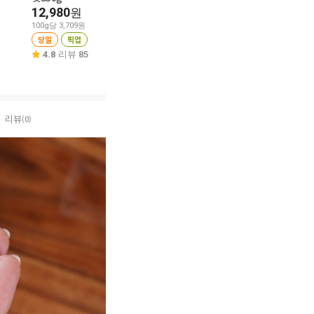
12,980
원
100g당 649원
100g당 359원
당일
픽업
택배
100g당 3,709원
당일
픽업
4.8
리뷰 24
4.8
리뷰 85
리뷰
(0)