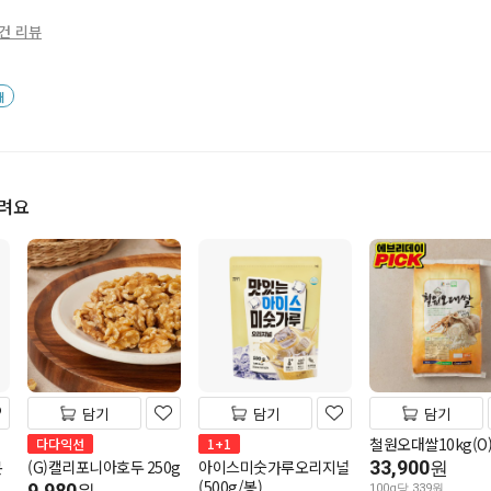
0건 리뷰
배
드려요
담기
담기
담기
철원오대쌀10kg(O
다다익선
1+1
몬
(G)캘리포니아호두 250g
아이스미숫가루오리지널
33,900
원
(500g/봉)
9,980
100g당 339원