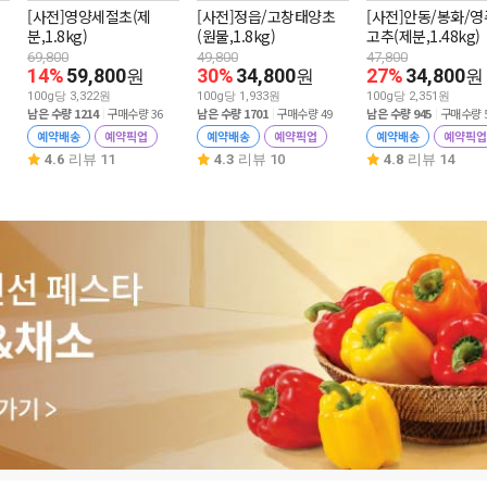
[사전]영양세절초(제
[사전]정읍/고창태양초
[사전]안동/봉화/
분,1.8kg)
(원물,1.8kg)
고추(제분,1.48kg)
69,800
49,800
47,800
14%
59,800
30%
34,800
27%
34,800
원
원
원
100g당 3,322원
100g당 1,933원
100g당 2,351원
남은 수량 1214
구매수량 36
남은 수량 1701
구매수량 49
남은 수량 945
구매수량 
예약배송
예약픽업
예약배송
예약픽업
예약배송
예약픽업
4.6
리뷰 11
4.3
리뷰 10
4.8
리뷰 14