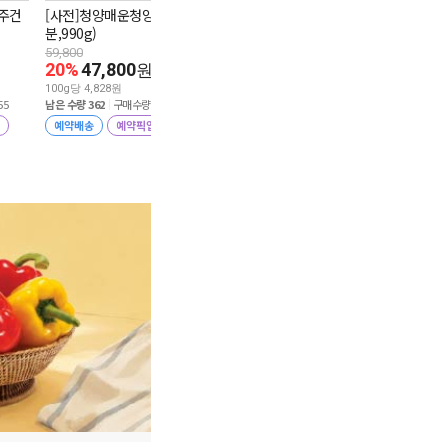
영주건
[사전]청양매운청양초(제
[사전]청양햇살초(제
3,980
원
분,990g)
분,1.48kg)
100g당 1,327원
59,800
59,800
당일
픽업
20%
47,800
20%
47,800
원
원
4.8
리뷰 797
100g당 4,828원
100g당 3,230원
55
남은 수량 362
구매수량 13
남은 수량 1232
구매수량 18
예약배송
예약픽업
예약배송
예약픽업
5.0
리뷰 4