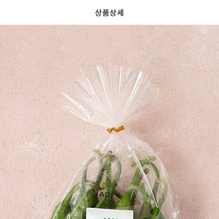
상품상세
가
가
할
별
할
별
인
5
인
5
격
격
전
개
전
개
가
만
가
만
격
점
격
점
중
중