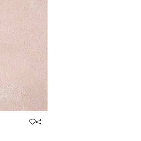
찜
공
하
유
기
하