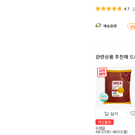
2
4.7
배송형태
당
관련상품 추천해 
사전 예약
담기
카드할인
수령일
08/27(목)~08/31(월)