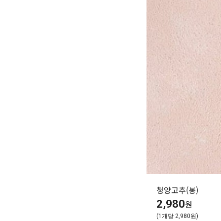
청양고추(봉)
2,980
원
(1개당 2,980원)