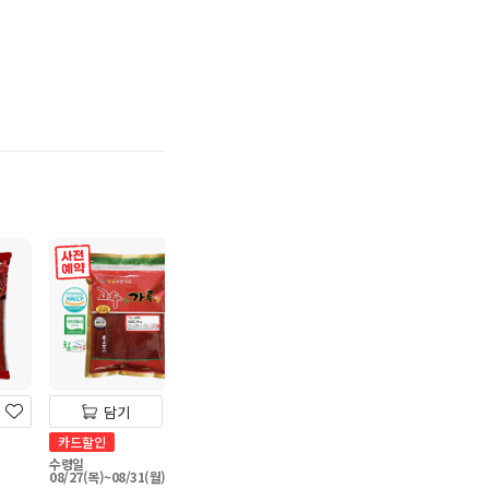
기
사전 예약
사전 예약
담기
담기
담기
카드할인
카드할인
1+1
수령일
수령일
자연촌 국산콩 
08/27(목)~08/31(월)
08/27(목)~08/31(월)
부 300g