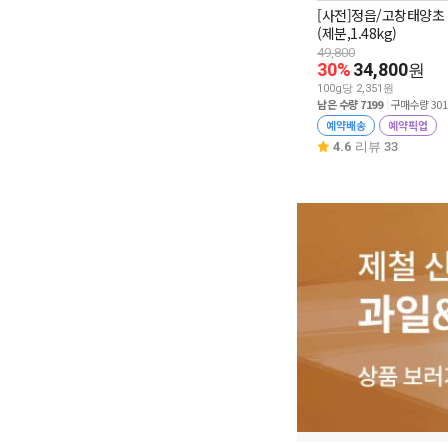
[사전]정읍/고창태양초
(제분,1.48kg)
49,800
30%
34,800
원
100g당 2,351원
남은 수량 7199
구매수량 301
예약배송
예약픽업
4.6
리뷰 33