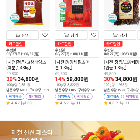
담기
담기
담기
카드할인
카드할인
카드할인
수령일
수령일
수령일
08/27(목)~08/31(월)
08/27(목)~08/31(월)
08/27(목)~08/31(월)
[사전]정읍/고창태양초
[사전]영양세절초(제
[사전]정읍/고창태
(제분,1.48kg)
분,1.8kg)
(원물,1.8kg)
49,800
69,800
49,800
30%
34,800
14%
59,800
30%
34,800
원
원
원
100g당 2,351원
100g당 3,322원
100g당 1,933원
남은 수량 6101
구매수량 1399
남은 수량 1105
구매수량 145
남은 수량 1530
구매수량 2
예약배송
예약픽업
예약배송
예약픽업
예약배송
예약픽업
4.6
리뷰 33
4.6
리뷰 11
4.3
리뷰 11