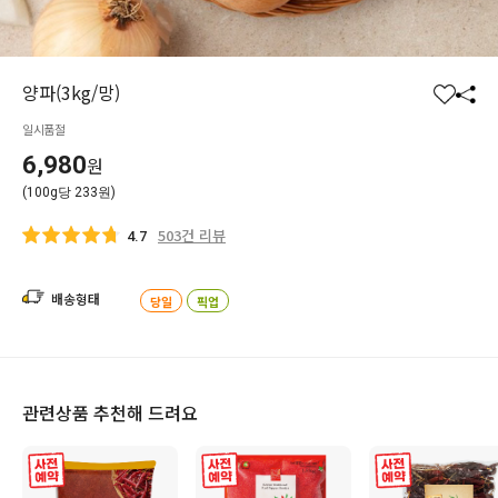
양파(3kg/망)
찜
공
일시품절
하
유
기
하
6,980
원
기
(100g당 233원)
503건 리뷰
4.7
배송형태
당일
픽업
관련상품 추천해 드려요
사전 예약
사전 예약
사전 예약