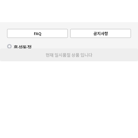
FAQ
공지사항
흑석동점
현재 일시품절 상품 입니다
주소
서울특별시 동작구 서달로 158 명수대아파트
영업시간
10:00 - 23:00
주문가능시간
00:00 - 24:00
휴점일
08/09(일),08/23(일)
대표번호
02 380 5060
이용안내
서비스이용약관
고정형 영상정보처리기기운영·관리방침
개인정보 처리방침
청소년 보호 정책
대표 : 한채양
고객센터 :
02 380 5123
통신판매업 : 제 2023-서울중구-0921호
사업자등록번호 : 206-86-50913
사업자정보확인