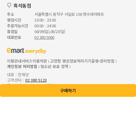
흑석동점
주소
서울특별시 동작구 서달로 158 명수대아파트
영업시간
10:00 - 23:00
주문가능시간
00:00 - 24:00
휴점일
08/09(일),08/23(일)
대표번호
02 380 5060
이용안내
서비스이용약관
고정형 영상정보처리기기운영·관리방침
개인정보 처리방침
청소년 보호 정책
대표 : 한채양
고객센터 :
02 380 5123
통신판매업 : 제 2023-서울중구-0921호
구매하기
사업자등록번호 : 206-86-50913
사업자정보확인
본사 : 서울특별시 성동구 성수일로 56, 8/9/10층
입점,제휴문의 :
ecrt.emarteveryday.co.kr
Copyright© E-MART EVERYDAY Inc. All Rights Reserved.