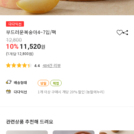
다다익선
부드러운복숭아4~7입/팩
찜
공
12,800
하
유
10%
11,520
원
기
하
(1개당 12,800원)
기
484건 리뷰
4.4
배송형태
당일
픽업
다다익선
1개 이상 구매시 개당 20% 할인 (농할에누리)
관련상품 추천해 드려요