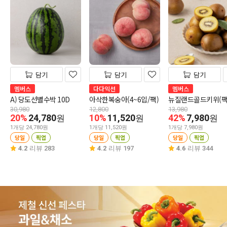
담기
담기
담기
멤버스
다다익선
멤버스
A) 당도선별수박 10D
아삭한복숭아(4~6입/팩)
뉴질랜드골드키위(팩
30,980
12,800
13,980
20%
24,780
10%
11,520
42%
7,980
원
원
원
1개당 24,780원
1개당 11,520원
1개당 7,980원
당일
픽업
당일
픽업
당일
픽업
4.2
리뷰 283
4.2
리뷰 197
4.6
리뷰 344