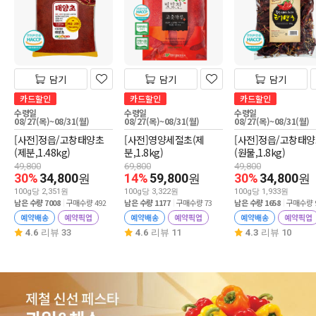
담기
담기
담기
카드할인
카드할인
카드할인
수령일
수령일
수령일
08/27(목)~08/31(월)
08/27(목)~08/31(월)
08/27(목)~08/31(월)
[사전]정읍/고창태양초
[사전]영양세절초(제
[사전]정읍/고창태
(제분,1.48kg)
분,1.8kg)
(원물,1.8kg)
49,800
69,800
49,800
30%
34,800
14%
59,800
30%
34,800
원
원
원
100g당 2,351원
100g당 3,322원
100g당 1,933원
남은 수량 7008
구매수량 492
남은 수량 1177
구매수량 73
남은 수량 1658
구매수량 
예약배송
예약픽업
예약배송
예약픽업
예약배송
예약픽업
4.6
리뷰 33
4.6
리뷰 11
4.3
리뷰 10