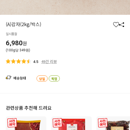
(A)감자(2kg/박스)
찜
공
일시품절
하
유
기
하
6,980
원
기
(100g당 349원)
49건 리뷰
4.5
배송형태
당일
픽업
관련상품 추천해 드려요
사전 예약
사전 예약
사전 예약