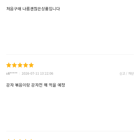
처음구매 나름괜찮은상품입니다
s6*****
2026-07-11 13:22:06
신고 / 차단
감자 볶음이랑 감자전 해 먹을 예정