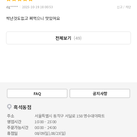
dg*****
2025-10-19 18:00:53
신고 / 차단
싹난것도없고 쪄먹으니 맛있어요
전체보기
(49)
FAQ
공지사항
흑석동점
주소
서울특별시 동작구 서달로 158 명수대아파트
영업시간
10:00 - 23:00
주문가능시간
00:00 - 24:00
휴점일
08/09(일),08/23(일)