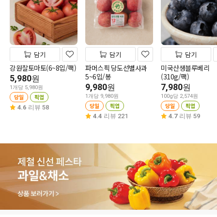
담기
담기
담기
강원찰토마토(6~8입/팩)
파머스픽 당도선별사과
미국산생블루베리
5~6입/봉
(310g/팩)
5,980
원
9,980
7,980
원
원
1개당 5,980원
당일
픽업
1개당 9,980원
100g당 2,574원
당일
픽업
당일
픽업
4.6
리뷰 58
4.4
리뷰 221
4.7
리뷰 59