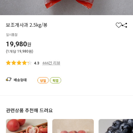
보조개사과 2.5kg/봉
찜
공
일시품절
하
유
기
하
19,980
원
기
(1개당 19,980원)
444건 리뷰
4.3
배송형태
당일
픽업
관련상품 추천해 드려요