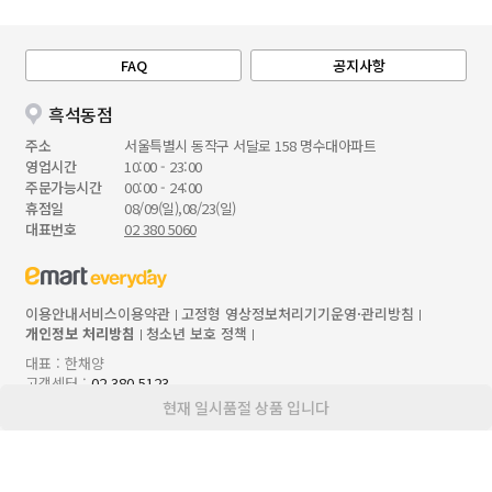
FAQ
공지사항
흑석동점
주소
서울특별시 동작구 서달로 158 명수대아파트
영업시간
10:00 - 23:00
주문가능시간
00:00 - 24:00
휴점일
08/09(일),08/23(일)
대표번호
02 380 5060
이용안내
서비스이용약관
고정형 영상정보처리기기운영·관리방침
개인정보 처리방침
청소년 보호 정책
대표 : 한채양
고객센터 :
02 380 5123
통신판매업 : 제 2023-서울중구-0921호
현재 일시품절 상품 입니다
사업자등록번호 : 206-86-50913
사업자정보확인
본사 : 서울특별시 성동구 성수일로 56, 8/9/10층
입점,제휴문의 :
ecrt.emarteveryday.co.kr