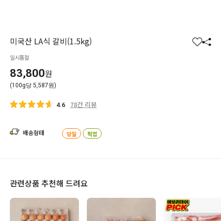
미국산 LA식 갈비(1.5kg)
찜
공
일시품절
하
유
기
하
83,800
원
기
(100g당 5,587원)
78건 리뷰
4.6
배송형태
당일
픽업
관련상품 추천해 드려요