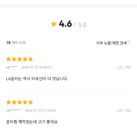
4.6
/ 5.0
78
개의 리뷰
리뷰 노출/제한 안내
su*****
2026-07-15 00:46:57
신고 / 차단
LA갈비는 역시 미국산이 더 맛납니다.
co*******
2026-07-13 17:29:54
신고 / 차단
갈비찜 해먹었는데 고기 좋아요