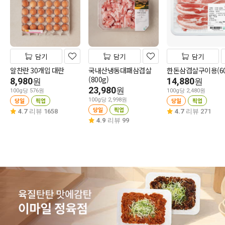
담기
담기
담기
알찬란 30개입 대란
국내산냉동대패삼겹살
한돈삼겹살구이용(60
(800g)
8,980
14,880
원
원
23,980
원
100g당 576원
100g당 2,480원
당일
픽업
100g당 2,998원
당일
픽업
당일
픽업
4.7
리뷰 1658
4.7
리뷰 271
4.9
리뷰 99