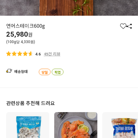
연어스테이크600g
찜
공
25,980
원
하
유
(100g당 4,330원)
기
하
기
49건 리뷰
4.6
배송형태
당일
픽업
관련상품 추천해 드려요