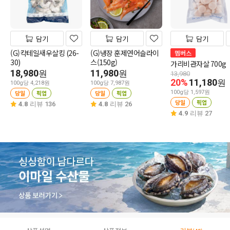
담기
담기
담기
(G)칵테일새우살킹 (26-
(G)냉장 훈제연어슬라이
멤버스
30)
스(150g)
가리비관자살 700g
18,980
11,980
원
원
13,980
20%
11,180
원
100g당 4,218원
100g당 7,987원
당일
픽업
당일
픽업
100g당 1,597원
당일
픽업
4.8
리뷰 136
4.8
리뷰 26
4.9
리뷰 27