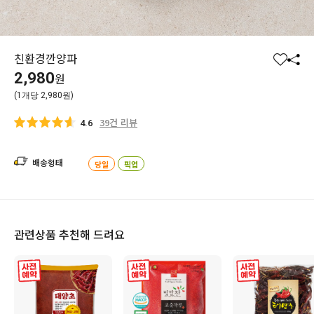
친환경깐양파
찜
공
2,980
원
하
유
(1개당 2,980원)
기
하
기
39건 리뷰
4.6
배송형태
당일
픽업
관련상품 추천해 드려요
사전 예약
사전 예약
사전 예약