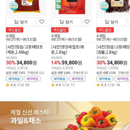
담기
담기
담기
카드할인
카드할인
카드할인
수령일
수령일
수령일
08/27(목)~08/31(월)
08/27(목)~08/31(월)
08/27(목)~08/31(월)
[사전]정읍/고창태양초
[사전]영양세절초(제
[사전]정읍/고창태
(제분,1.48kg)
분,1.8kg)
(원물,1.8kg)
49,800
69,800
49,800
30%
34,800
14%
59,800
30%
34,800
원
원
원
100g당 2,351원
100g당 3,322원
100g당 1,933원
남은 수량 7375
구매수량 125
남은 수량 1235
구매수량 15
남은 수량 1728
구매수량 
예약배송
예약픽업
예약배송
예약픽업
예약배송
예약픽업
4.6
리뷰 33
4.6
리뷰 11
4.3
리뷰 10