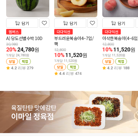
담기
담기
담기
멤버스
다다익선
다다익선
A) 당도선별수박 10D
부드러운복숭아4~7입/
아삭한복숭아(4~6입
팩
30,980
12,800
20%
24,780
10%
11,520
원
원
12,800
10%
11,520
원
1개당 24,780원
1개당 11,520원
당일
픽업
1개당 11,520원
당일
픽업
당일
픽업
4.2
리뷰 279
4.2
리뷰 188
4.4
리뷰 474