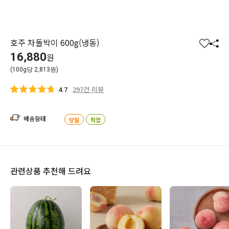
호주 차돌박이 600g(냉동)
찜
공
16,880
원
하
유
(100g당 2,813원)
기
하
기
297건 리뷰
4.7
배송형태
당일
픽업
관련상품 추천해 드려요