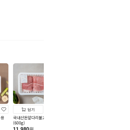
기
담기
담기
담기
육용
국내산돈앞다리불고기용
안데스청정돈 냉동한입삼
국내산냉동꽃삼
(600g)
겹살(800g/칠레)
(600g)
11,980
19,980
23,980
원
원
원