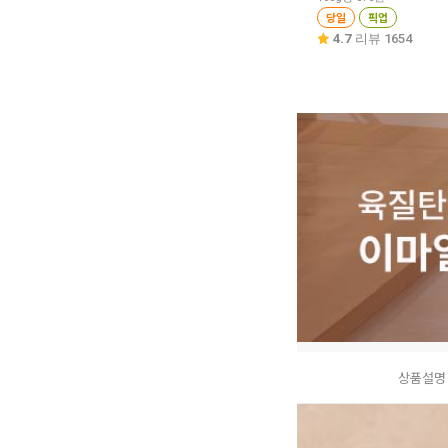
당일
픽업
4.7
리뷰 1654
상품설명