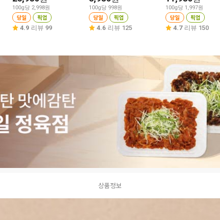
100g당 2,998원
100g당 998원
100g당 1,997원
당일
픽업
당일
픽업
당일
픽업
4.9
리뷰 99
4.6
리뷰 125
4.7
리뷰 150
상품정보