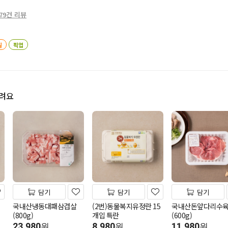
79건 리뷰
일
픽업
드려요
담기
담기
담기
국내산냉동대패삼겹살
(2번)동물복지유정란 15
국내산돈앞다리수
(800g)
개입 특란
(600g)
23,980
8,980
11,980
원
원
원