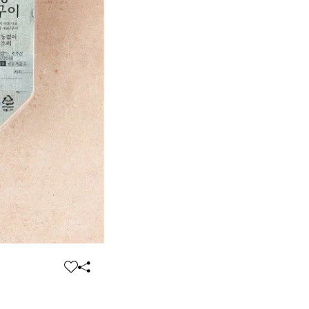
찜
공
하
유
기
하