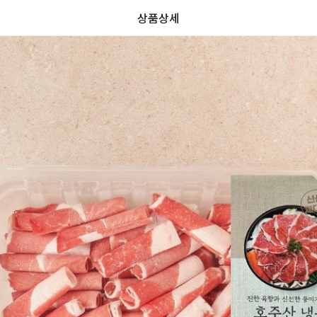
상품상세
가
가
할
별
할
별
인
5
인
5
격
격
전
개
전
개
가
만
가
만
격
점
격
점
중
중