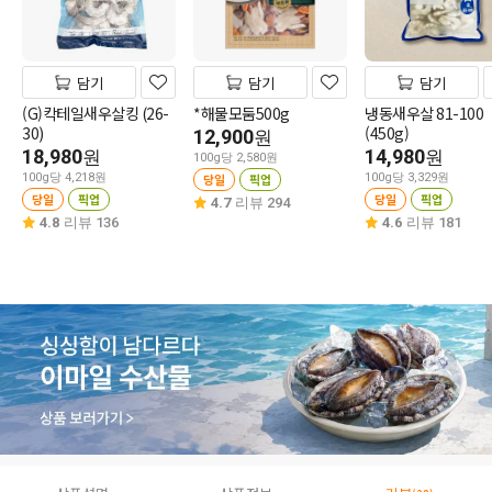
담기
담기
담기
(G)칵테일새우살킹 (26-
*해물모둠500g
냉동새우살 81-100
30)
(450g)
12,900
원
18,980
14,980
원
원
100g당 2,580원
100g당 4,218원
당일
픽업
100g당 3,329원
당일
픽업
당일
픽업
4.7
리뷰 294
4.8
리뷰 136
4.6
리뷰 181