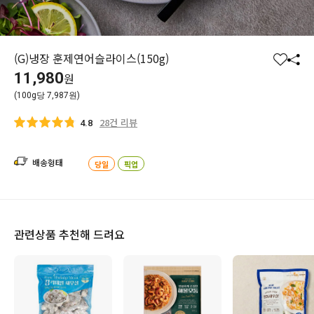
(G)냉장 훈제연어슬라이스(150g)
찜
공
11,980
원
하
유
(100g당 7,987원)
기
하
기
28건 리뷰
4.8
배송형태
당일
픽업
관련상품 추천해 드려요