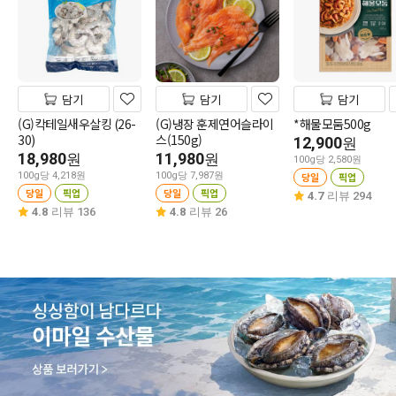
담기
담기
담기
(G)칵테일새우살킹 (26-
(G)냉장 훈제연어슬라이
*해물모둠500g
30)
스(150g)
12,900
원
18,980
11,980
원
원
100g당 2,580원
100g당 4,218원
100g당 7,987원
당일
픽업
당일
픽업
당일
픽업
4.7
리뷰 294
4.8
리뷰 136
4.8
리뷰 26