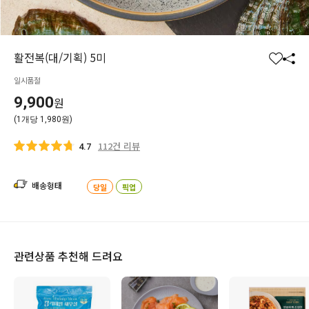
활전복(대/기획) 5미
찜
공
일시품절
하
유
기
하
9,900
원
기
(1개당 1,980원)
112건 리뷰
4.7
배송형태
당일
픽업
관련상품 추천해 드려요