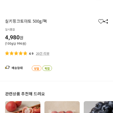
실키핑크토마토 500g/팩
찜
공
일시품절
하
유
기
하
4,980
원
기
(100g당 996원)
20건 리뷰
4.9
배송형태
당일
픽업
관련상품 추천해 드려요