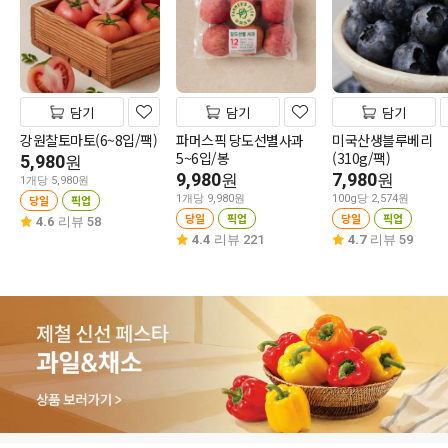
담기
담기
담기
강원찰토마토(6~8입/팩)
파머스픽 당도선별사과
미국산생블루베리
5~6입/봉
(310g/팩)
5,980
원
9,980
7,980
원
원
1개당 5,980원
당일
픽업
1개당 9,980원
100g당 2,574원
당일
픽업
당일
픽업
4.6
리뷰 58
4.4
리뷰 221
4.7
리뷰 59