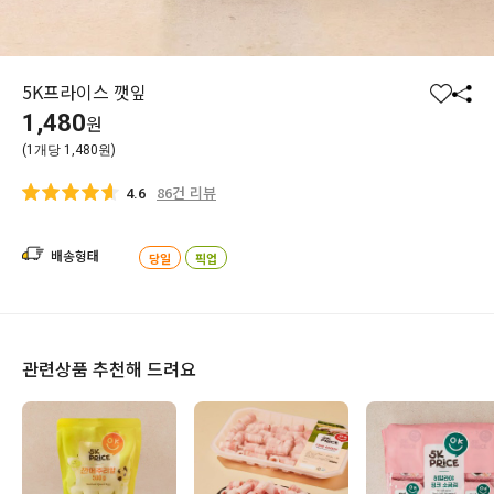
5K프라이스 깻잎
찜
공
1,480
원
하
유
(1개당 1,480원)
기
하
기
86건 리뷰
4.6
배송형태
당일
픽업
관련상품 추천해 드려요