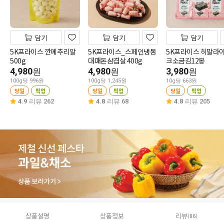
담기
담기
담기
5K프라이스 깐메추리알
5K프라이스_스페인냉동
5K프라이스 히말라
500g
대패돈삼겹살 400g
크소금김12봉
4,980
4,980
3,980
원
원
원
100g당 996원
100g당 1,245원
10g당 663원
당일
픽업
당일
픽업
당일
픽업
4.9
리뷰 262
4.8
리뷰 68
4.8
리뷰 205
상품설명
상품정보
리뷰
(86)