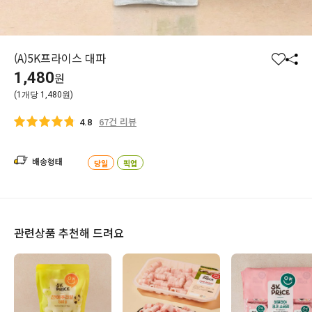
(A)5K프라이스 대파
찜
공
1,480
원
하
유
(1개당 1,480원)
기
하
기
67건 리뷰
4.8
배송형태
당일
픽업
관련상품 추천해 드려요