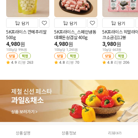
담기
담기
담기
5K프라이스 깐메추리알
5K프라이스_스페인냉동
5K프라이스 히말라
500g
대패돈삼겹살 400g
크소금김12봉
4,980
4,980
3,980
원
원
원
100g당 996원
100g당 1,245원
10g당 663원
당일
픽업
당일
픽업
당일
픽업
4.9
리뷰 263
4.8
리뷰 70
4.8
리뷰 206
상품설명
상품정보
리뷰
(67)