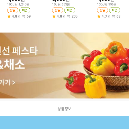
100g당 1,245원
10g당 663원
100g당 996원
당일
픽업
당일
픽업
당일
픽업
4.8
리뷰 69
4.8
리뷰 205
4.7
리뷰 68
상품정보