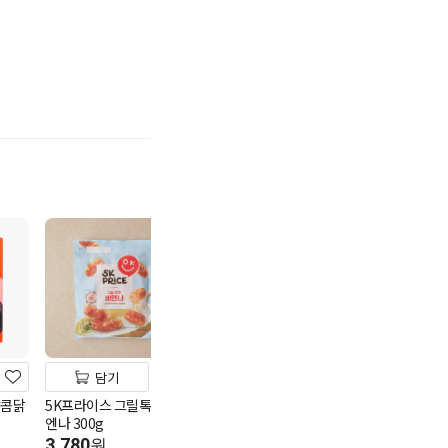
기
담기
담기
담기
달콤닭
5K프라이스 그릴톡톡비
5K프라이스 출출할때 먹
5K프라이스 깻
엔나 300g
는 간식소시지 300g
1,480
원
3,780
2,980
원
원
1개당 1,480원