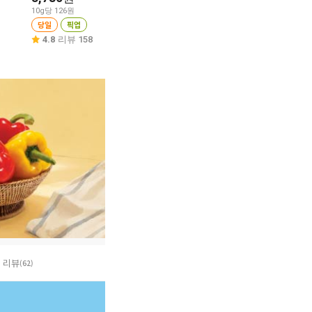
10g당 126원
10g당 99원
당일
픽업
당일
픽업
당일
픽업
4.6
리뷰 85
4.8
리뷰 158
4.9
리뷰 135
리뷰
(62)