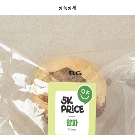
상품상세
리
가
가
할
별
할
0.0
뷰
인
5
인
0
격
격
전
개
전
가
만
가
격
점
격
중