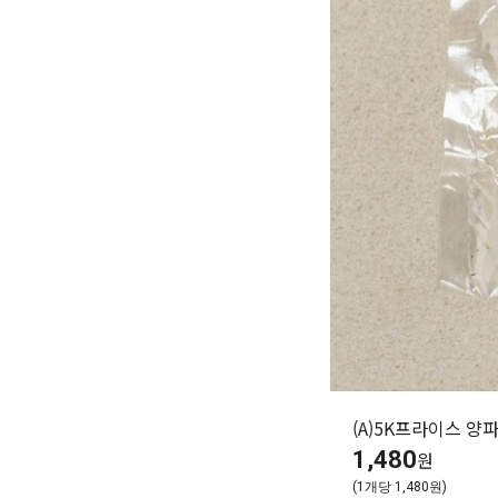
(A)5K프라이스 양
1,480
원
(1개당 1,480원)