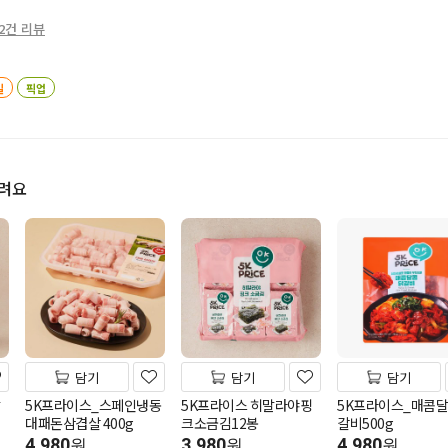
2건 리뷰
일
픽업
드려요
담기
담기
담기
5K프라이스_스페인냉동
5K프라이스 히말라야핑
5K프라이스_매콤
대패돈삼겹살 400g
크소금김12봉
갈비500g
4,980
3,980
4,980
원
원
원