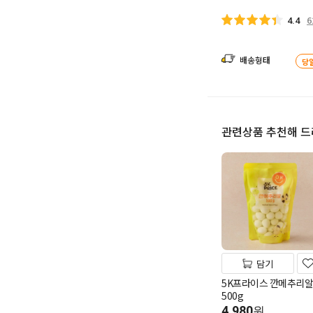
6
4.4
배송형태
당
관련상품 추천해 
담기
5K프라이스 깐메추리알
500g
4,980
원