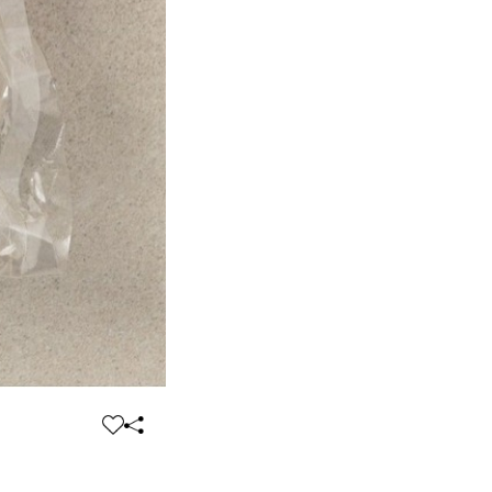
찜
공
하
유
기
하