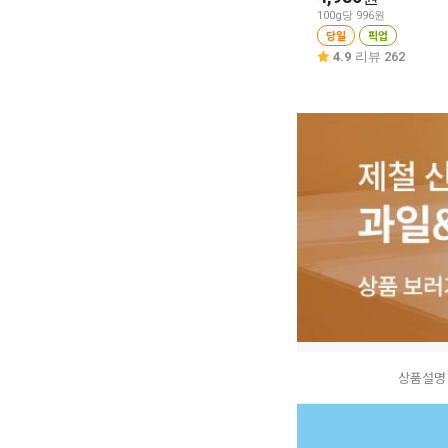
100g당 996원
당일
픽업
4.9
리뷰 262
상품설명