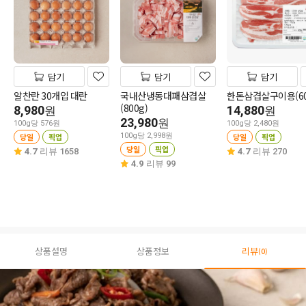
담기
담기
담기
알찬란 30개입 대란
국내산냉동대패삼겹살
한돈삼겹살구이용(60
(800g)
8,980
14,880
원
원
23,980
원
100g당 576원
100g당 2,480원
당일
픽업
100g당 2,998원
당일
픽업
당일
픽업
4.7
리뷰 1658
4.7
리뷰 270
4.9
리뷰 99
상품설명
상품정보
리뷰
(0)