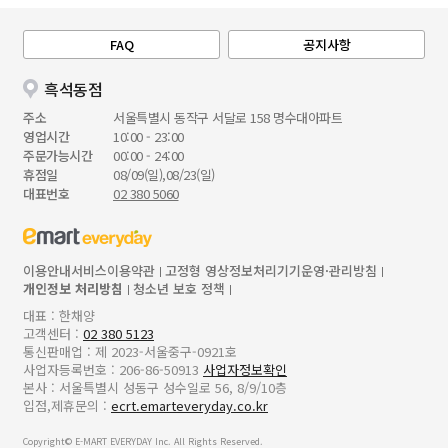
FAQ
공지사항
흑석동점
주소
서울특별시 동작구 서달로 158 명수대아파트
영업시간
10:00 - 23:00
주문가능시간
00:00 - 24:00
휴점일
08/09(일),08/23(일)
대표번호
02 380 5060
이용안내
서비스이용약관
고정형 영상정보처리기기운영·관리방침
개인정보 처리방침
청소년 보호 정책
대표 : 한채양
고객센터 :
02 380 5123
통신판매업 : 제 2023-서울중구-0921호
사업자등록번호 : 206-86-50913
사업자정보확인
본사 : 서울특별시 성동구 성수일로 56, 8/9/10층
입점,제휴문의 :
ecrt.emarteveryday.co.kr
Copyright© E-MART EVERYDAY Inc. All Rights Reserved.