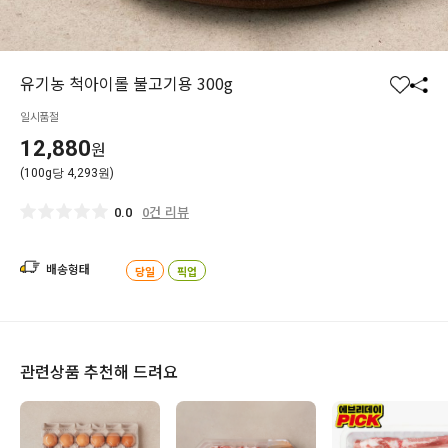
유기농 척아이롤 불고기용 300g
찜
공
일시품절
하
유
기
하
12,880
원
기
(100g당 4,293원)
0건 리뷰
0.0
배송형태
당일
픽업
관련상품 추천해 드려요