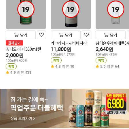
19
19
19
담기
담기
담기
라크라사드까버네시라
참이슬후레쉬페트64
골라담기
칭따오 라거 500ml 캔
11,800
2,640
원
원
3,000
원
100ml당 1,573원
100ml당 413원
픽업
픽업
100ml당 600원
픽업
4.8
리뷰 10
5.0
리뷰 64
4.9
리뷰 431