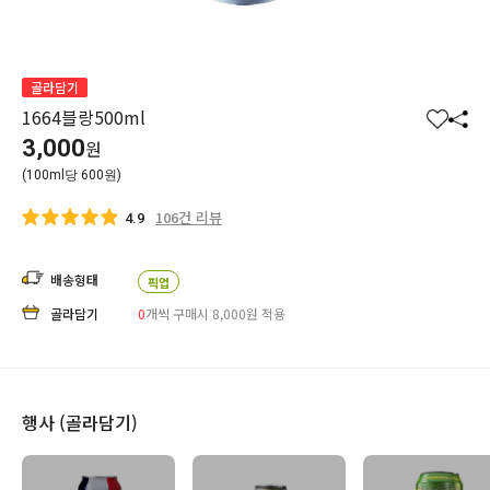
골라담기
1664블랑500ml
찜
공
3,000
원
하
유
(100ml당 600원)
기
하
기
106건 리뷰
4.9
배송형태
픽업
골라담기
0
개씩 구매시 8,000
원
적용
행사 (골라담기)