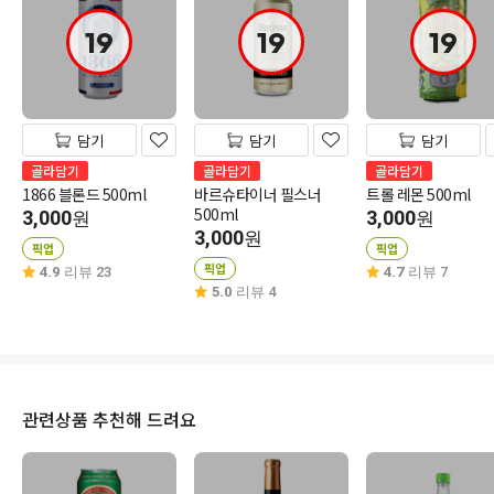
19
19
19
담기
담기
담기
골라담기
골라담기
골라담기
1866 블론드 500ml
바르슈타이너 필스너
트롤 레몬 500ml
500ml
3,000
3,000
원
원
3,000
원
픽업
픽업
픽업
4.9
리뷰 23
4.7
리뷰 7
5.0
리뷰 4
관련상품 추천해 드려요