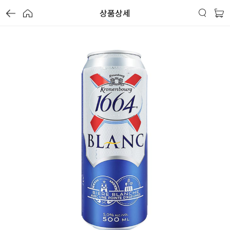
상품상세
가
가
가
할
별
할
별
할
별
인
5
인
5
인
5
격
격
격
전
개
전
개
전
개
가
만
가
만
가
만
격
점
격
점
격
점
중
중
중