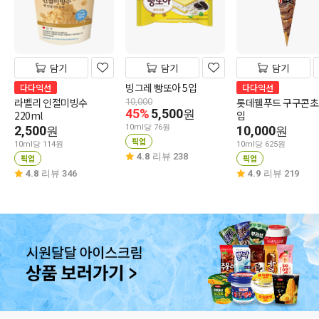
담기
담기
담기
빙그레 빵또아 5입
다다익선
다다익선
라벨리 인절미빙수
롯데웰푸드 구구콘초
10,000
45%
5,500
원
220ml
입
10ml당 76원
2,500
10,000
원
원
픽업
10ml당 114원
10ml당 625원
4.8
리뷰 238
픽업
픽업
4.8
리뷰 346
4.9
리뷰 219