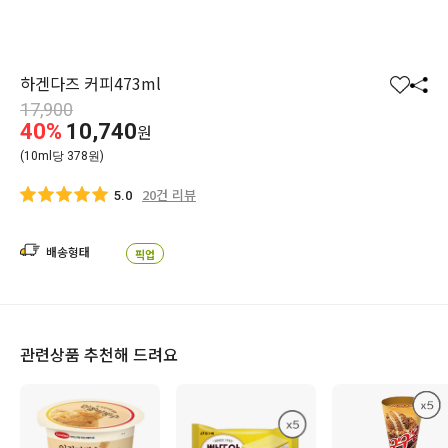
하겐다즈 커피473ml
찜
공
17,900
하
유
40%
10,740
원
기
하
(10ml당 378원)
기
20건 리뷰
5.0
배송형태
픽업
관련상품 추천해 드려요