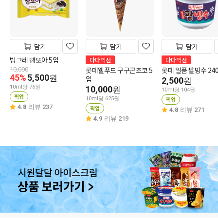
담기
담기
담기
빙그레 빵또아 5입
다다익선
다다익선
롯데웰푸드 구구콘초코 5
롯데 일품 팥빙수 24
10,000
45%
5,500
원
입
2,500
원
10ml당 76원
10,000
원
10ml당 104원
픽업
10ml당 625원
픽업
4.8
리뷰 237
픽업
4.8
리뷰 271
4.9
리뷰 219