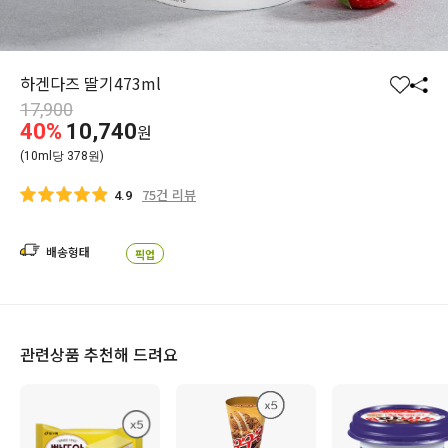
하겐다즈 딸기473ml
찜
공
17,900
하
유
40%
10,740
원
기
하
(10ml당 378원)
기
75건 리뷰
4.9
배송형태
픽업
관련상품 추천해 드려요