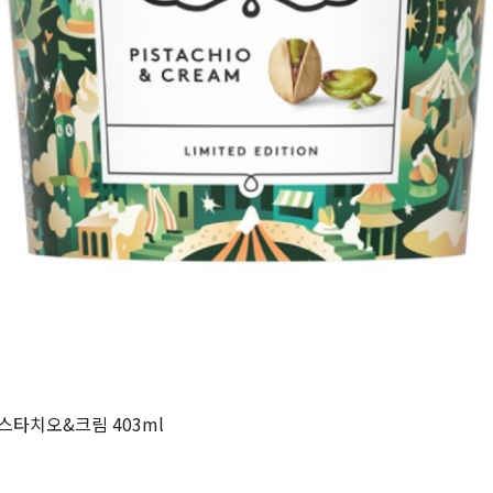
스타치오&크림 403ml
원