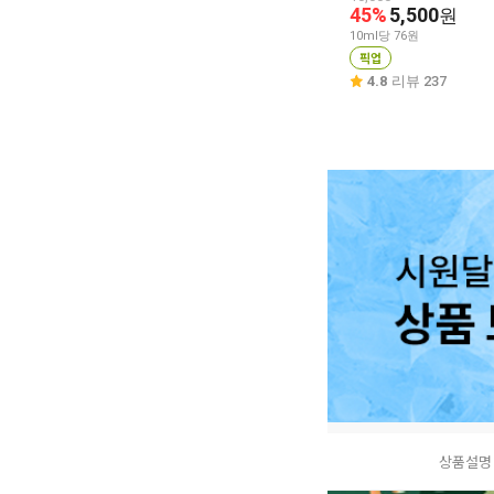
45%
5,500
원
10ml당 76원
픽업
4.8
리뷰 237
상품설명