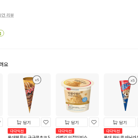
7건 리뷰
업
드려요
담기
담기
담기
다다익선
다다익선
다다익선
롯데웰푸드 구구콘초코 5
라벨리 인절미빙수
롯데 월드콘 바닐라 