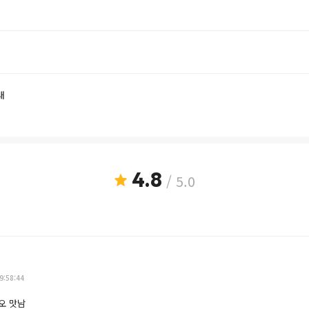
내
4.8
/ 5.0
9:58:44
오 맛남