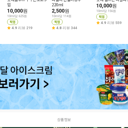
입
220ml
10,000
원
10,000
2,500
원
원
10ml당 156원
10ml당 625원
10ml당 114원
픽업
픽업
픽업
4.9
리뷰 559
4.9
리뷰 219
4.8
리뷰 344
상품정보