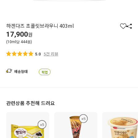
하겐다즈 초콜릿브라우니 403ml
찜
공
17,900
원
하
유
(10ml당 444원)
기
하
기
5건 리뷰
5.0
배송형태
픽업
관련상품 추천해 드려요