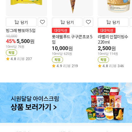
담기
담기
담기
빙그레 빵또아 5입
다다익선
다다익선
롯데웰푸드 구구콘초코 5
라벨리 인절미빙수
10,000
45%
5,500
원
입
220ml
10ml당 76원
10,000
2,500
원
원
픽업
10ml당 625원
10ml당 114원
4.8
리뷰 237
픽업
픽업
4.9
리뷰 219
4.8
리뷰 346