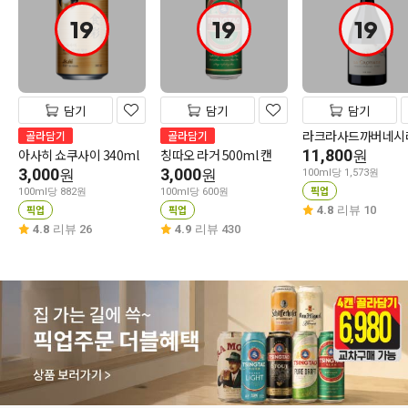
19
19
19
담기
담기
담기
라크라사드까버네시
골라담기
골라담기
아사히 쇼쿠사이 340ml
칭따오 라거 500ml 캔
11,800
원
3,000
3,000
원
원
100ml당 1,573원
픽업
100ml당 882원
100ml당 600원
픽업
픽업
4.8
리뷰 10
4.8
리뷰 26
4.9
리뷰 430