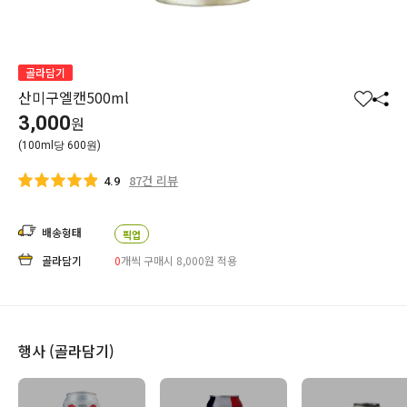
골라담기
산미구엘캔500ml
찜
공
3,000
원
하
유
(100ml당 600원)
기
하
기
87건 리뷰
4.9
배송형태
픽업
골라담기
0
개씩 구매시 8,000
원
적용
행사 (골라담기)