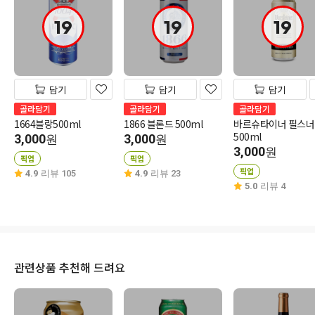
19
19
19
담기
담기
담기
골라담기
골라담기
골라담기
1664블랑500ml
1866 블론드 500ml
바르슈타이너 필스너
500ml
3,000
3,000
원
원
3,000
원
픽업
픽업
픽업
4.9
리뷰 105
4.9
리뷰 23
5.0
리뷰 4
관련상품 추천해 드려요