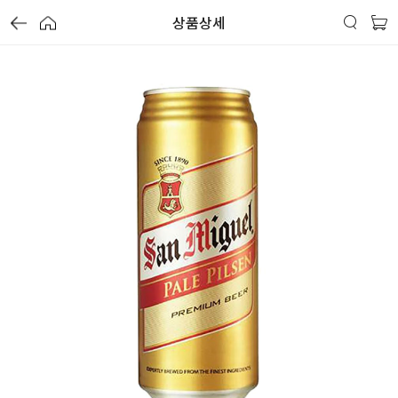
상품상세
가
가
가
할
별
할
별
할
별
인
5
인
5
인
5
격
격
격
전
개
전
개
전
개
가
만
가
만
가
만
격
점
격
점
격
점
중
중
중