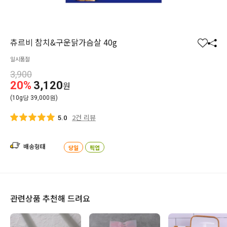
츄르비 참치&구운닭가슴살 40g
찜
공
일시품절
하
유
기
하
3,900
20%
3,120
원
기
(10g당 39,000원)
2건 리뷰
5.0
배송형태
당일
픽업
관련상품 추천해 드려요