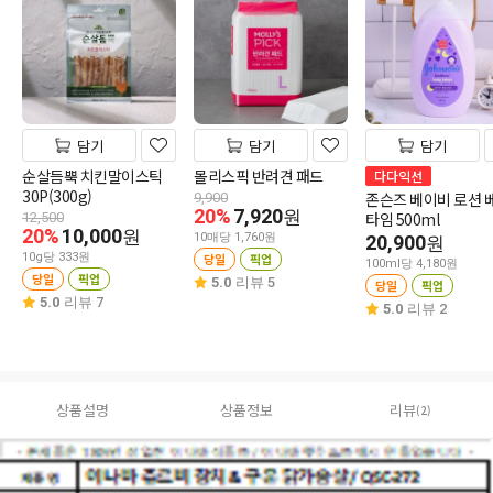
담기
담기
담기
순살듬뿍 치킨말이스틱
몰리스픽 반려견 패드
다다익선
30P(300g)
존슨즈 베이비 로션 
9,900
20%
7,920
원
타임 500ml
12,500
20%
10,000
원
10매당 1,760원
20,900
원
10g당 333원
당일
픽업
100ml당 4,180원
당일
픽업
5.0
리뷰 5
당일
픽업
5.0
리뷰 7
5.0
리뷰 2
상품설명
상품정보
리뷰
(2)