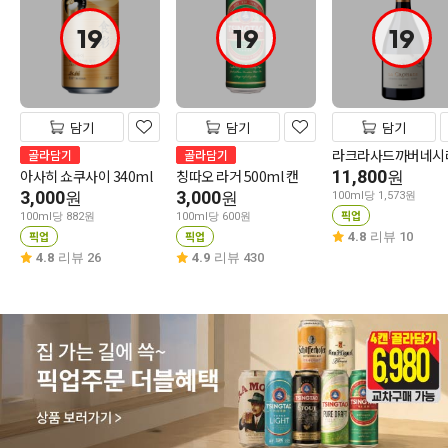
19
19
19
담기
담기
담기
라크라사드까버네시
골라담기
골라담기
아사히 쇼쿠사이 340ml
칭따오 라거 500ml 캔
11,800
원
3,000
3,000
원
원
100ml당 1,573원
픽업
100ml당 882원
100ml당 600원
픽업
픽업
4.8
리뷰 10
4.8
리뷰 26
4.9
리뷰 430