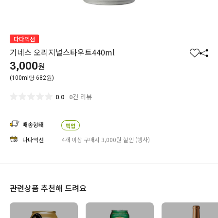
다다익선
기네스 오리지널스타우트440ml
찜
공
3,000
원
하
유
(100ml당 682원)
기
하
기
0건 리뷰
0.0
배송형태
픽업
다다익선
4개 이상 구매시 3,000원 할인 (행사)
관련상품 추천해 드려요