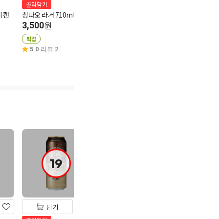
골라담기
골라담기
골라담기
l 캔
칭따오 라거 710ml 캔
카스 후레쉬 740ml캔
아사히 수퍼드
640ml(병)
3,500
3,500
원
원
3,500
원
픽업
픽업
픽업
5.0
리뷰 2
4.9
리뷰 198
4.9
리뷰 20
19
19
19
담기
담기
담기