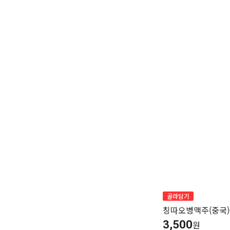
가
가
가
할
별
할
별
할
별
인
5
인
5
인
5
격
격
격
전
개
전
개
전
개
가
만
가
만
가
만
격
점
격
점
격
점
중
중
중
골라담기
칭따오병맥주(중국)6
3,500
원