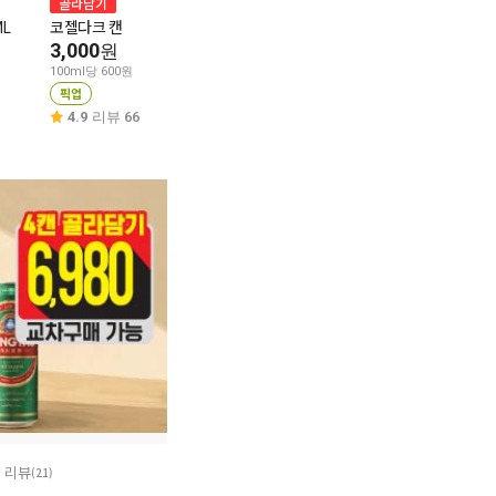
테라캔맥주 355
골라담기
골라담기
ML
코젤다크 캔
테라 500ml 캔
1,870
원
3,000
2,170
원
원
100ml당 527원
픽업
100ml당 600원
100ml당 434원
픽업
픽업
5.0
리뷰 4
4.9
리뷰 66
4.8
리뷰 94
리뷰
(21)