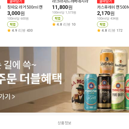
라크라사드까버네시라
골라담기
골라담기
l
칭따오 라거 500ml 캔
11,800
카스후레쉬 캔 500
원
3,000
2,170
원
원
100ml당 1,573원
픽업
100ml당 600원
100ml당 434원
픽업
픽업
4.8
리뷰 10
4.9
리뷰 430
4.8
리뷰 172
상품정보