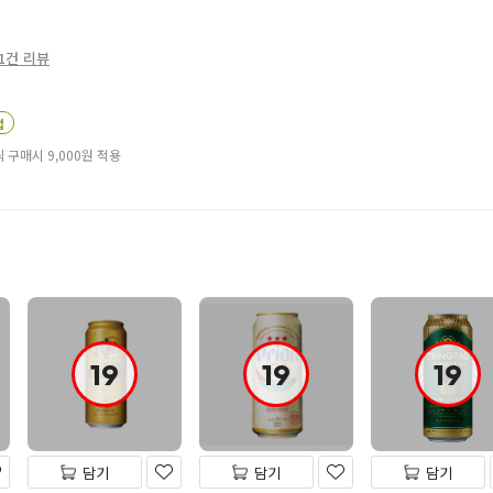
1건 리뷰
업
 구매시 9,000
원
적용
19
19
19
담기
담기
담기