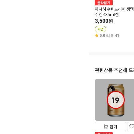
골라담기
아사히 수퍼드라이 생맥
주캔 485ml캔
3,500
원
픽업
5.0
리뷰 41
관련상품 추천해 
19
담기