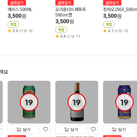
골라담기
골라담기
골라담기
에비스 500ML
오리온더드래프트
칭따오1903_500m
500ml 캔
3,500
3,500
원
원
3,500
원
픽업
픽업
픽업
5.0
리뷰 13
4.7
리뷰 12
4.8
리뷰 11
드려요
19
19
19
담기
담기
담기