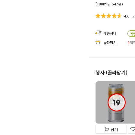
(100ml당 547원)
2
4.6
배송형태
픽
골라담기
0
개씩
행사 (골라담기)
19
담기