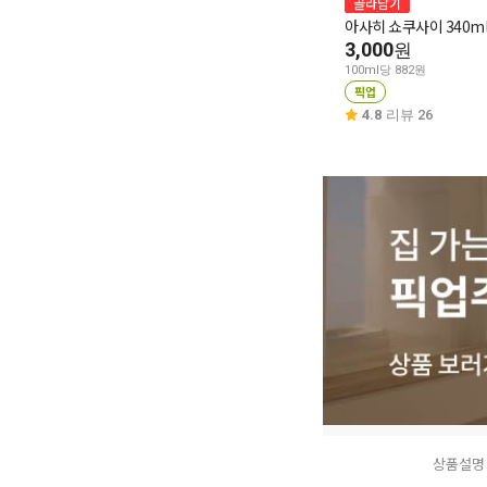
골라담기
아사히 쇼쿠사이 340m
3,000
원
100ml당 882원
픽업
4.8
리뷰 26
상품설명