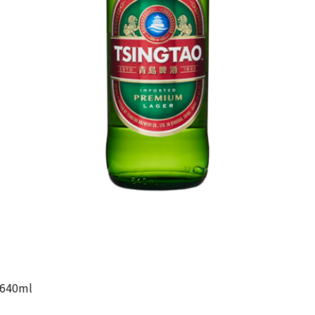
가
가
할
별
할
별
인
5
인
5
격
격
전
개
전
개
가
만
가
만
격
점
격
점
중
중
40ml