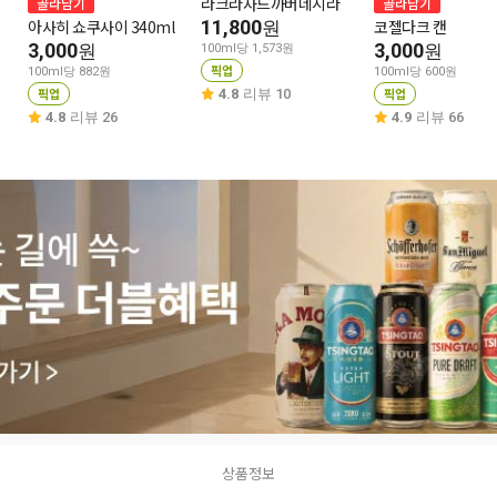
라크라사드까버네시라
골라담기
골라담기
아사히 쇼쿠사이 340ml
11,800
코젤다크 캔
원
3,000
3,000
원
원
100ml당 1,573원
픽업
100ml당 882원
100ml당 600원
픽업
픽업
4.8
리뷰 10
4.8
리뷰 26
4.9
리뷰 66
상품정보