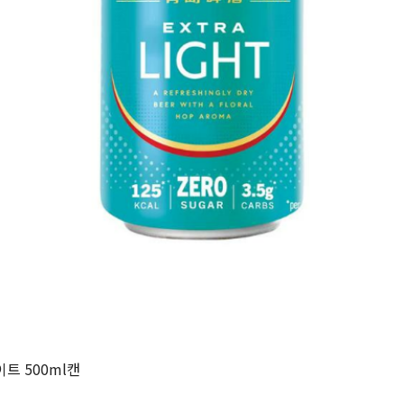
가
가
할
별
할
별
인
5
인
5
격
격
전
개
전
개
가
만
가
만
격
점
격
점
중
중
트 500ml캔