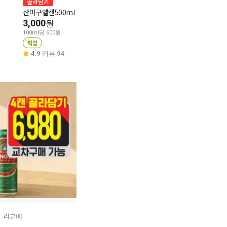
테라캔맥주 355
골라담기
골라담기
산미구엘캔500ml
타이거캔맥주 500ml
1,870
원
3,000
3,000
원
원
100ml당 527원
픽업
100ml당 600원
100ml당 600원
픽업
픽업
5.0
리뷰 4
4.9
리뷰 94
4.8
리뷰 18
리뷰
(8)