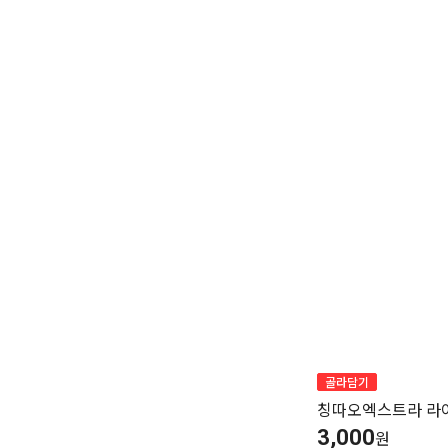
가
가
가
할
별
할
별
할
별
인
5
인
5
인
5
격
격
격
전
개
전
개
전
개
가
만
가
만
가
만
격
점
격
점
격
점
중
중
중
골라담기
칭따오엑스트라 라이
3,000
원