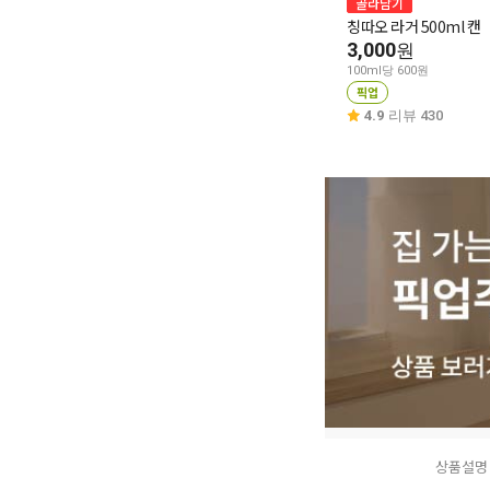
골라담기
칭따오 라거 500ml 캔
3,000
원
100ml당 600원
픽업
4.9
리뷰 430
상품설명