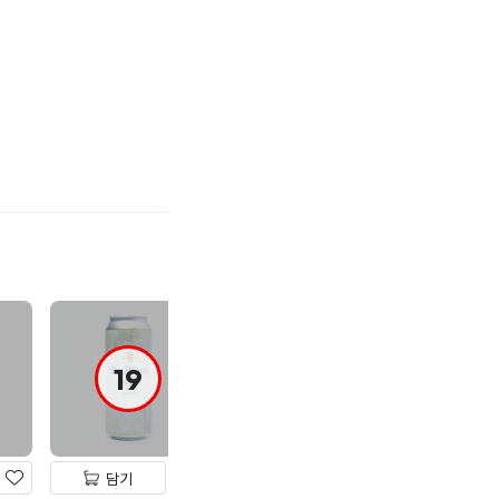
기
하
기
19
19
담기
담기