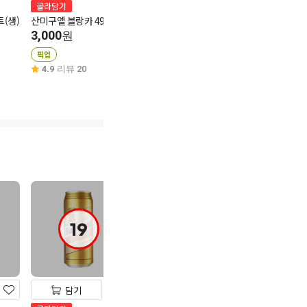
골라담기
골라담기
(생)
산미구엘 블랑카 490캔
예거 라들러 자몽 500ml
3,000
3,000
원
원
픽업
픽업
4.9
리뷰 20
5.0
리뷰 3
19
19
19
담기
담기
담기