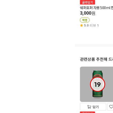
골라담기
쉐퍼호퍼 자몽 500ml 
3,000
원
픽업
5.0
리뷰 1
관련상품 추천해 
19
담기