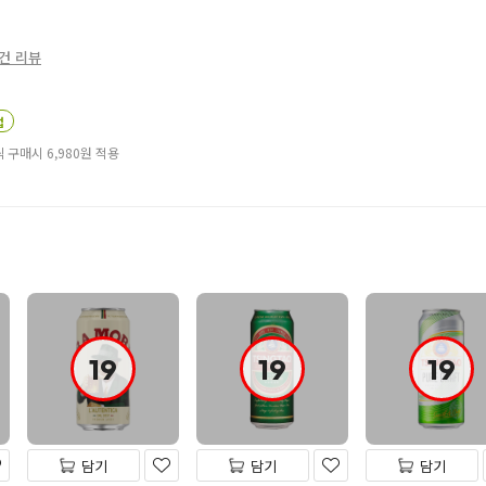
8건 리뷰
업
 구매시 6,980
원
적용
19
19
19
담기
담기
담기