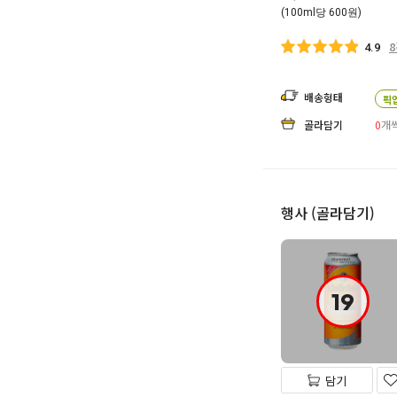
(100ml당 600원)
4.9
배송형태
픽
골라담기
0
개씩
행사 (골라담기)
19
담기