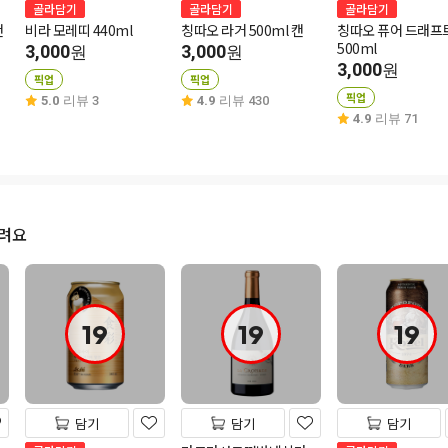
골라담기
골라담기
골라담기
캔
비라 모레띠 440ml
칭따오 라거 500ml 캔
칭따오 퓨어 드래프트
500ml
3,000
3,000
원
원
3,000
원
픽업
픽업
픽업
5.0
리뷰 3
4.9
리뷰 430
4.9
리뷰 71
드려요
19
19
19
담기
담기
담기