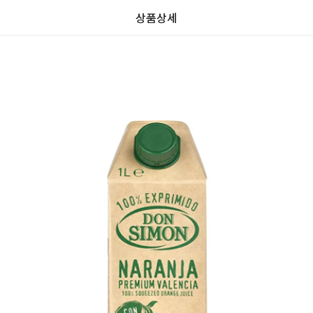
상품상세
가
가
할
별
할
별
인
5
인
5
격
격
전
개
전
개
가
만
가
만
격
점
격
점
중
중