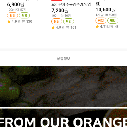
벨)
6,900
오리온제주용암수2L*6입
원
10,600
원
7,200
원
100ml당 57원
당일
픽업
1개당 10,600원
100ml당 60원
당일
픽업
당일
픽업
4.9
리뷰 130
4.7
리뷰 43
4.9
리뷰 161
상품정보