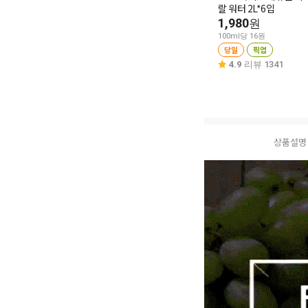
랄 워터 2L*6입
1,980
원
100ml당 16원
당일
픽업
4.9
리뷰 1341
상품설명