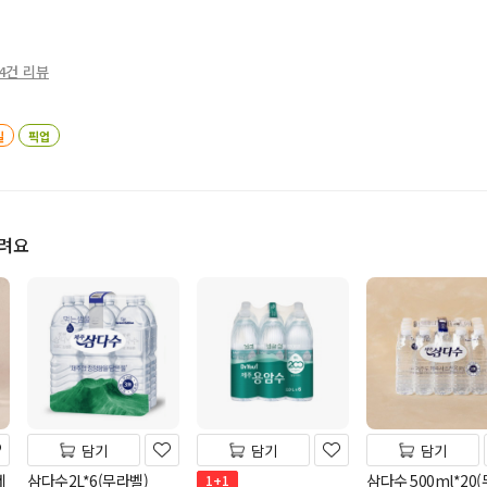
4건 리뷰
일
픽업
드려요
담기
담기
담기
네
삼다수2L*6(무라벨)
삼다수 500ml*20
1+1