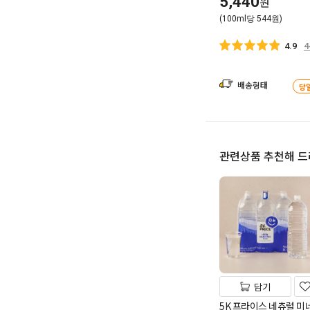
5,440
원
(100ml당 544원)
4
4.9
배송형태
당
관련상품 추천해 
담기
5K 프라이스 네츄럴 미