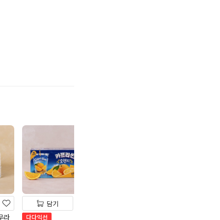
기
담기
담기
담기
(무라
포카리스웨트500ML
다다익선
다다익선