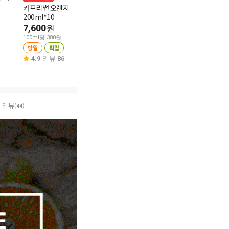
카프리썬 오렌지
2,080
파워에이드마운틴
원
200ml*10
3,980
원
100ml당 416원
7,600
원
당일
픽업
100ml당 265원
100ml당 380원
당일
픽업
5.0
리뷰 7
당일
픽업
4.9
리뷰 92
4.9
리뷰 86
리뷰
(44)