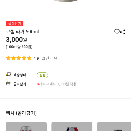
골라담기
코젤 라거 500ml
찜
공
3,000
원
하
유
(100ml당 600원)
기
하
기
21건 리뷰
4.9
배송형태
픽업
골라담기
0
개씩 구매시 8,000
원
적용
행사 (골라담기)