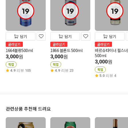
19
19
19
담기
담기
담기
골라담기
골라담기
골라담기
1664블랑500ml
1866 블론드 500ml
바르슈타이너 필스너
500ml
3,000
3,000
원
원
3,000
원
픽업
픽업
픽업
4.9
리뷰 105
4.9
리뷰 23
5.0
리뷰 4
관련상품 추천해 드려요