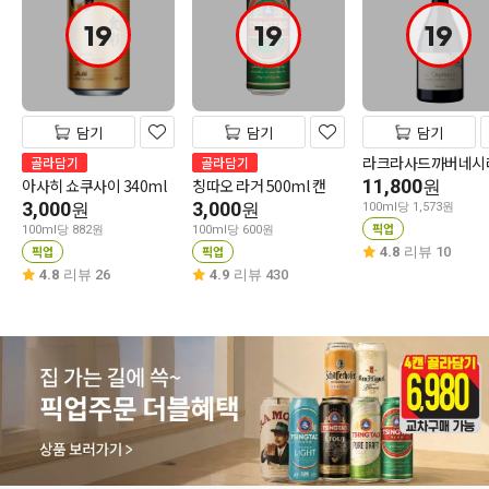
19
19
19
담기
담기
담기
라크라사드까버네시
골라담기
골라담기
아사히 쇼쿠사이 340ml
칭따오 라거 500ml 캔
11,800
원
3,000
3,000
원
원
100ml당 1,573원
픽업
100ml당 882원
100ml당 600원
픽업
픽업
4.8
리뷰 10
4.8
리뷰 26
4.9
리뷰 430