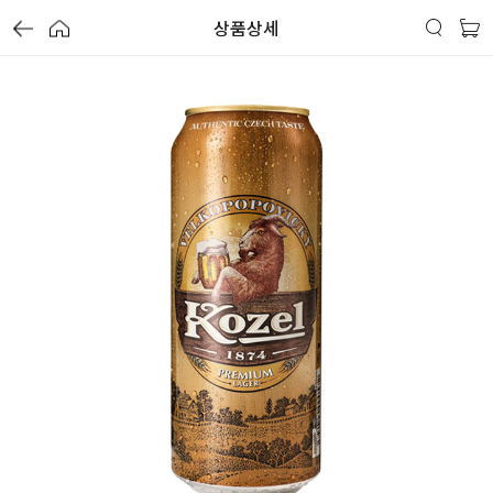
상품상세
가
가
가
할
별
할
별
할
별
인
5
인
5
인
5
격
격
격
전
개
전
개
전
개
가
만
가
만
가
만
격
점
격
점
격
점
중
중
중