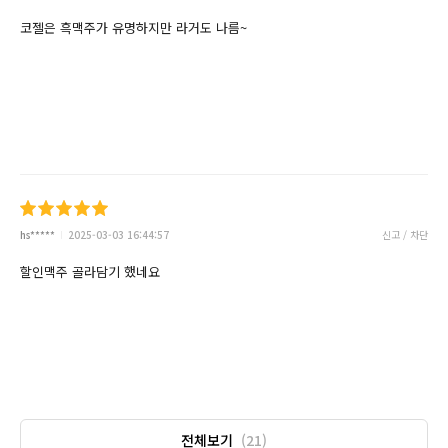
코젤은 흑맥주가 유명하지만 라거도 나름~
hs*****
2025-03-03 16:44:57
신고 / 차단
할인맥주 골라담기 했네요
전체보기
(21)