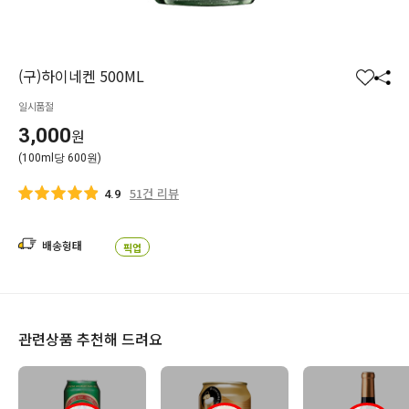
(구)하이네켄 500ML
찜
공
일시품절
하
유
기
하
3,000
원
기
(100ml당 600원)
51건 리뷰
4.9
배송형태
픽업
관련상품 추천해 드려요