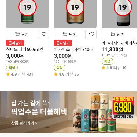
19
19
19
담기
담기
담기
라크라사드까버네시
골라담기
골라담기
칭따오 라거 500ml 캔
아사히 쇼쿠사이 340ml
11,800
원
3,000
3,000
원
원
100ml당 1,573원
픽업
100ml당 600원
100ml당 882원
픽업
픽업
4.8
리뷰 10
4.9
리뷰 431
4.8
리뷰 26