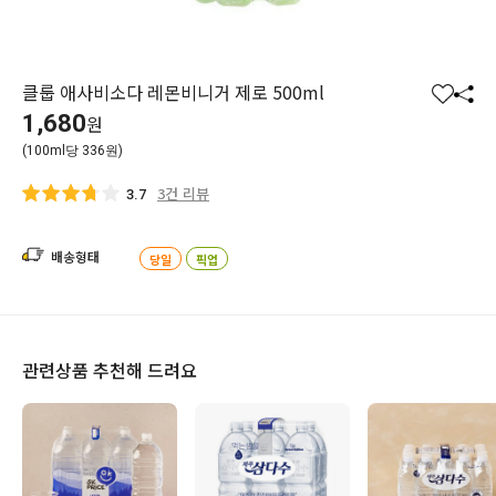
클룹 애사비소다 레몬비니거 제로 500ml
찜
공
1,680
원
하
유
(100ml당 336원)
기
하
기
3건 리뷰
3.7
배송형태
당일
픽업
관련상품 추천해 드려요