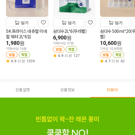
담기
담기
담기
5K 프라이스 네츄럴 미네
삼다수2L*6(무라벨)
삼다수 500ml*20(
랄 워터 2L*6입
벨)
6,900
원
1,980
10,600
원
원
100ml당 57원
100ml당 16원
당일
픽업
1개당 10,600원
당일
픽업
당일
픽업
4.9
리뷰 127
4.9
리뷰 1339
4.7
리뷰 42
상품설명
상품정보
리뷰
(3)