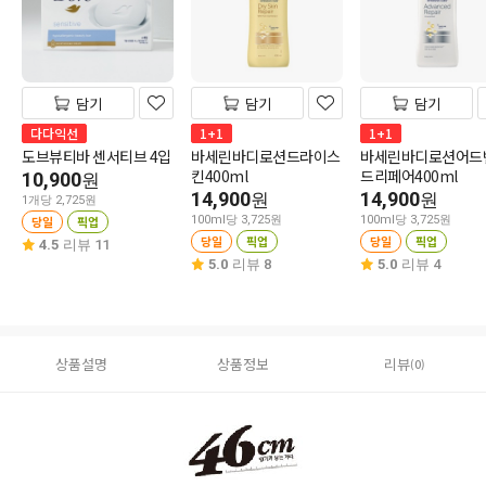
담기
담기
담기
다다익선
1+1
1+1
도브뷰티바 센서티브 4입
바세린바디로션드라이스
바세린바디로션어드
킨400ml
드리페어400ml
10,900
원
14,900
14,900
원
원
1개당 2,725원
당일
픽업
100ml당 3,725원
100ml당 3,725원
당일
픽업
당일
픽업
4.5
리뷰 11
5.0
리뷰 8
5.0
리뷰 4
상품설명
상품정보
리뷰
(0)