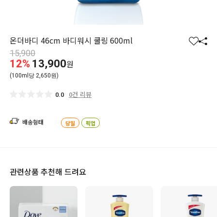
온더바디 46cm 바디워시 쿨링 600ml
찜
공
15,900
하
유
12%
13,900
원
기
하
(100ml당 2,650원)
기
0건 리뷰
0.0
배송형태
당일
픽업
관련상품 추천해 드려요