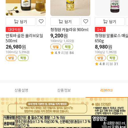
담기
담기
담기
청정원 카놀라유 900ml
다다익선
1+1
만토바 골든 올리브오일
9,200
청정원 알룰로스 매
원
500ml
650g
100ml당 1,022원
26,980
8,980
원
원
당일
픽업
100ml당 5,396원
100g당 1,382원
4.9
리뷰 84
당일
픽업
당일
픽업
4.8
리뷰 31
상품설명
상품정보
리뷰
(52)