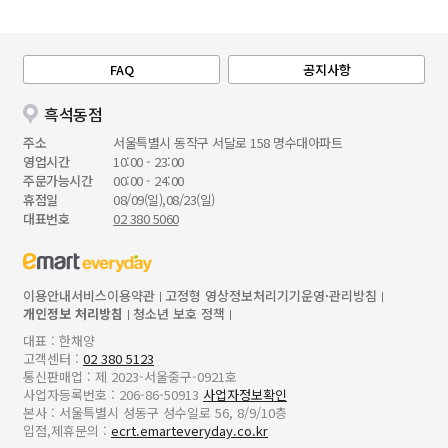
FAQ
공지사항
흑석동점
주소
서울특별시 동작구 서달로 158 명수대아파트
영업시간
10:00 - 23:00
주문가능시간
00:00 - 24:00
휴점일
08/09(일),08/23(일)
대표번호
02 380 5060
이용안내
서비스이용약관
고정형 영상정보처리기기운영·관리방침
개인정보 처리방침
청소년 보호 정책
대표 : 한채양
고객센터 :
02 380 5123
통신판매업 : 제 2023-서울중구-0921호
사업자등록번호 : 206-86-50913
사업자정보확인
본사 : 서울특별시 성동구 성수일로 56, 8/9/10층
입점,제휴문의 :
ecrt.emarteveryday.co.kr