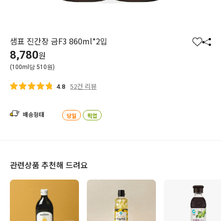
샘표 진간장 금F3 860ml*2입
찜
공
8,780
원
하
유
(100ml당 510원)
기
하
기
52건 리뷰
4.8
배송형태
당일
픽업
관련상품 추천해 드려요