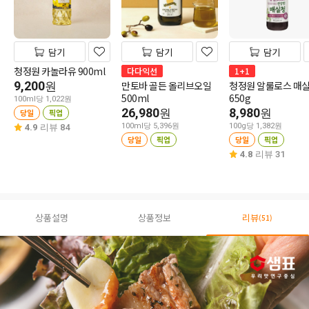
담기
담기
담기
청정원 카놀라유 900ml
다다익선
1+1
9,200
만토바 골든 올리브오일
청정원 알룰로스 매
원
500ml
650g
100ml당 1,022원
26,980
8,980
원
원
당일
픽업
100ml당 5,396원
100g당 1,382원
4.9
리뷰 84
당일
픽업
당일
픽업
4.8
리뷰 31
상품설명
상품정보
리뷰
(51)