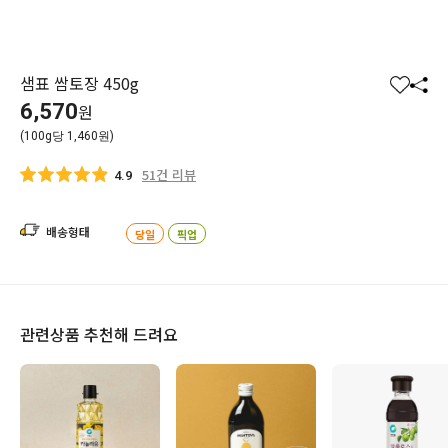
샘표 쌈토장 450g
찜
공
6,570
원
하
유
(100g당 1,460원)
기
하
기
51건 리뷰
4.9
배송형태
당일
픽업
관련상품 추천해 드려요