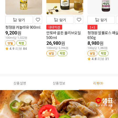
담기
담기
담기
청정원 카놀라유 900ml
다다익선
1+1
9,200
만토바 골든 올리브오일
청정원 알룰로스 매
원
500ml
650g
100ml당 1,022원
26,980
8,980
원
원
당일
픽업
100ml당 5,396원
100g당 1,382원
4.9
리뷰 84
당일
픽업
당일
픽업
4.8
리뷰 31
상품설명
상품정보
리뷰
(5)