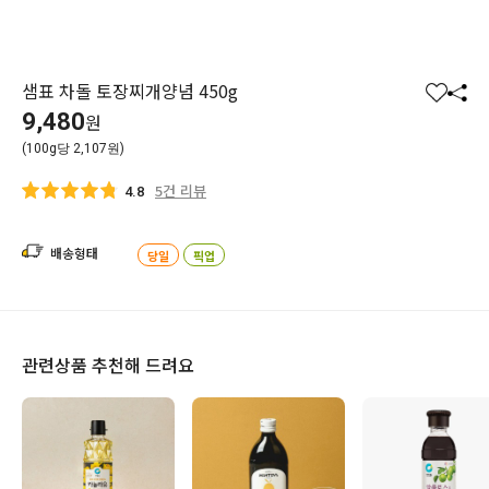
샘표 차돌 토장찌개양념 450g
찜
공
9,480
원
하
유
(100g당 2,107원)
기
하
기
5건 리뷰
4.8
배송형태
당일
픽업
관련상품 추천해 드려요