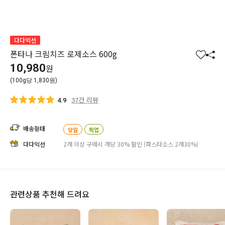
다다익선
폰타나 크림치즈 로제소스 600g
찜
공
10,980
원
하
유
(100g당 1,830원)
기
하
기
37건 리뷰
4.9
배송형태
당일
픽업
다다익선
2개 이상 구매시 개당 30% 할인 (파스타소스 2개30%)
관련상품 추천해 드려요