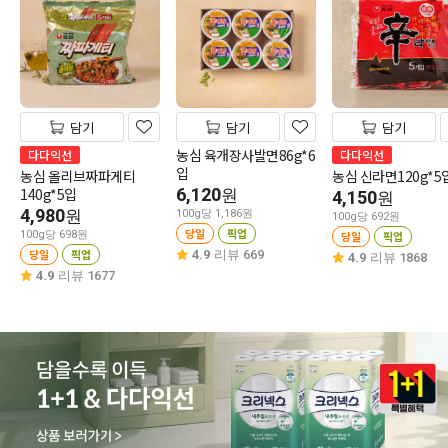
담기
담기
담기
농심 육개장사발면86g*6
다다익선
다다익선
입
농심 올리브짜파게티
농심 신라면120g*5
140g*5입
6,120
원
4,150
원
4,980
원
100g당 1,186원
100g당 692원
당일
픽업
100g당 698원
당일
픽업
당일
픽업
4.9
리뷰 669
4.9
리뷰 1868
4.9
리뷰 1677