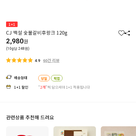
1+1
CJ 백설 숯불갈비후랑크 120g
찜
공
2,980
원
하
유
(10g당 248원)
기
하
기
60건 리뷰
4.9
배송형태
당일
픽업
1+1 할인
"
2개
"씩 담으셔야 1+1 적용됩니다
관련상품 추천해 드려요