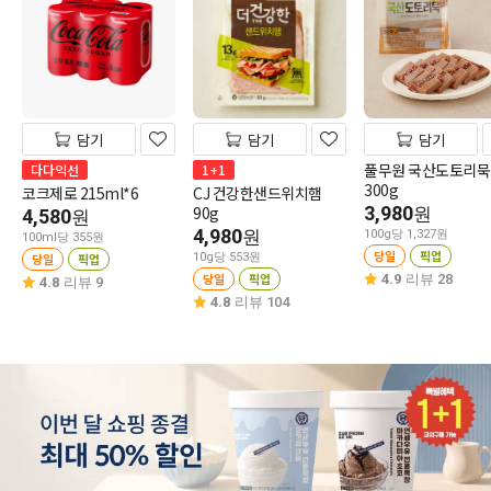
담기
담기
담기
풀무원 국산도토리묵
다다익선
1+1
300g
코크제로 215ml*6
CJ 건강한샌드위치햄
90g
3,980
원
4,580
원
4,980
원
100g당 1,327원
100ml당 355원
당일
픽업
당일
픽업
10g당 553원
당일
픽업
4.9
리뷰 28
4.8
리뷰 9
4.8
리뷰 104