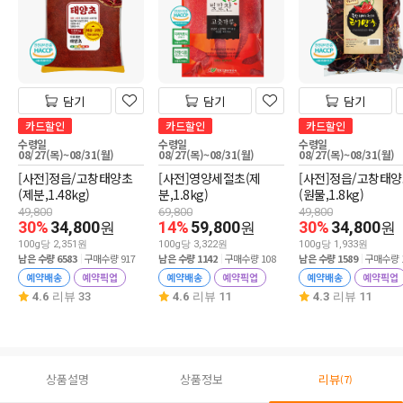
담기
담기
담기
카드할인
카드할인
카드할인
수령일
수령일
수령일
08/27(목)~08/31(월)
08/27(목)~08/31(월)
08/27(목)~08/31(월)
[사전]정읍/고창태양초
[사전]영양세절초(제
[사전]정읍/고창태
(제분,1.48kg)
분,1.8kg)
(원물,1.8kg)
49,800
69,800
49,800
30%
34,800
14%
59,800
30%
34,800
원
원
원
100g당 2,351원
100g당 3,322원
100g당 1,933원
남은 수량 6583
구매수량 917
남은 수량 1142
구매수량 108
남은 수량 1589
구매수량 1
예약배송
예약픽업
예약배송
예약픽업
예약배송
예약픽업
4.6
리뷰 33
4.6
리뷰 11
4.3
리뷰 11
상품설명
상품정보
리뷰
(7)