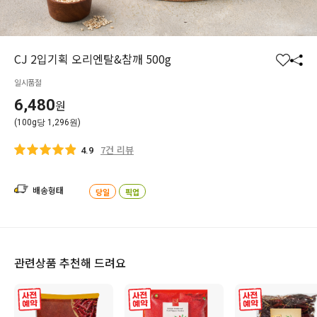
CJ 2입기획 오리엔탈&참깨 500g
찜
공
일시품절
하
유
기
하
6,480
원
기
(100g당 1,296원)
7건 리뷰
4.9
배송형태
당일
픽업
관련상품 추천해 드려요
사전 예약
사전 예약
사전 예약