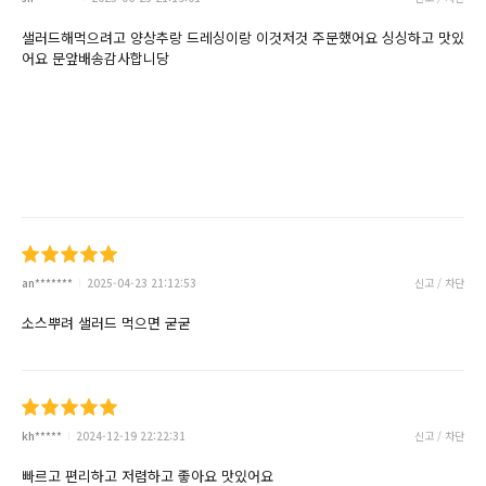
샐러드해먹으려고 양상추랑 드레싱이랑 이것저것 주문했어요 싱싱하고 맛있
어요 문앞배송감사합니당
an*******
2025-04-23 21:12:53
신고 / 차단
소스뿌려 샐러드 먹으면 굳굳
kh*****
2024-12-19 22:22:31
신고 / 차단
빠르고 편리하고 저렴하고 좋아요 맛있어요