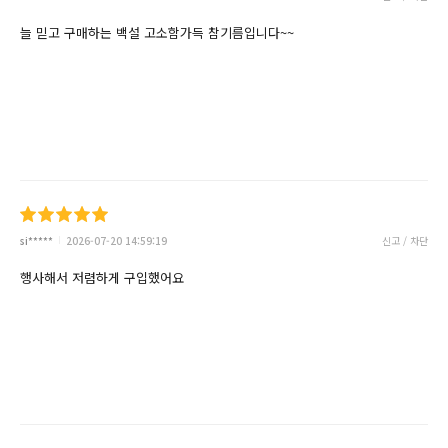
늘 믿고 구매하는 백설 고소함가득 참기름입니다~~
si*****
2026-07-20 14:59:19
신고 / 차단
행사해서 저렴하게 구입했어요