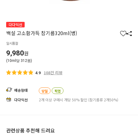
다다익선
백설 고소함가득 참기름320ml(병)
찜
공
일시품절
하
유
기
하
9,980
원
기
(10ml당 312원)
108건 리뷰
4.9
배송형태
당일
픽업
다다익선
2개 이상 구매시 개당 50% 할인 (참기름류 2개50%)
관련상품 추천해 드려요