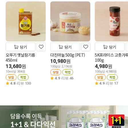
담기
담기
담기
오뚜기 옛날참기름
다진마늘 500g (PET)
5K프라이스 고춧가
450ml
100g
10,980
원
13,680
4,980
원
원
100g당 2,196원
10ml당 304원
당일
픽업
100g당 4,980원
당일
픽업
당일
픽업
4.9
리뷰 46
4.8
리뷰 130
4.9
리뷰 17